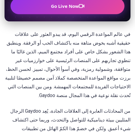
Go Live Now
في عالم المواعدة الرقمي اليوم، قد يبدو العثور على علاقات
حقيقية أشبه بخوض متاهة منه باكتشاف الحب أو الرفقة. وينطبق
هذا الشعور بشكل خاص على أفراد مجتمع الميم، الذين غالبًا ما
تنطوي تجاربهم على المنصات الرئيسية على خوارزميات غير
متوافقة، وشمولية رمزية، وفي أسوأ الأحوال، تمييز. لحسن الحظ،
برزت مواقع المواعدة المتخصصة كملاذ آمن مصمم خصيصًا لتلبية
الاحتياجات الفريدة للمجتمعات المهمشة. ومن بين المنصات التي
تُحدث نقلة نوعية في هذا المجال منصة Gaydoo.
من المحادثات العابرة إلى العلاقات الجادة، يُعِد Gaydoo الرجال
المثليين ببيئة ديناميكية للتواصل والتحدث، وربما حتى اكتشاف
شيء أعمق. ولكن في خضمّ هذا الكمّ الهائل من تطبيقات