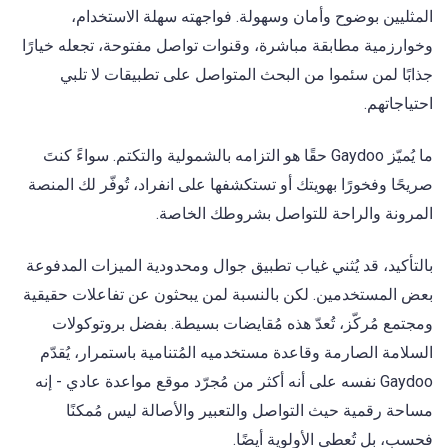
المثليين بوضوح وأمان وسهولة. فواجهته سهلة الاستخدام،
وخوارزمية مطابقة مباشرة، وقنوات تواصل مفتوحة، تجعله خيارًا
جذابًا لمن سئموا من البحث المتواصل على تطبيقات لا تلبي
احتياجاتهم.
ما يُميّز Gaydoo حقًا هو التزامه بالشمولية والتكتم. سواءً كنتَ
صريحًا وفخورًا بهويتك أو تستكشفها على انفراد، تُوفّر لك المنصة
المرونة والراحة للتواصل بشروطك الخاصة.
بالتأكيد، قد يُثني غياب تطبيق جوال ومحدودية الميزات المدفوعة
بعض المستخدمين. لكن بالنسبة لمن يبحثون عن تفاعلات حقيقية
ومجتمع مُركّز، تُعدّ هذه مُقايضات بسيطة. بفضل بروتوكولات
السلامة الصارمة وقاعدة مستخدميه المُتنامية باستمرار، يُقدّم
Gaydoo نفسه على أنه أكثر من مُجرّد موقع مواعدة عادي - إنه
مساحة رقمية حيث التواصل والتعبير والأصالة ليس مُمكنًا
فحسب، بل تُعطى الأولوية أيضًا.