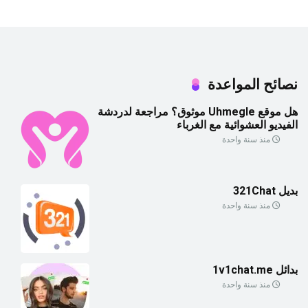
نصائح المواعدة
هل موقع Uhmegle موثوق؟ مراجعة لدردشة
الفيديو العشوائية مع الغرباء
منذ سنة واحدة
بديل 321Chat
منذ سنة واحدة
بدائل 1v1chat.me
منذ سنة واحدة