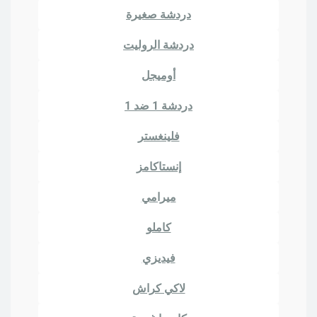
دردشة صغيرة
دردشة الروليت
أوميجل
دردشة 1 ضد 1
فلينغستر
إنستاكامز
ميرامي
كاملو
فيديزي
لاكي كراش