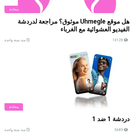
محادثة
هل موقع Uhmegle موثوق؟ مراجعة لدردشة
الفيديو العشوائية مع الغرباء
10128
منذ سنة واحدة
محادثة
دردشة 1 ضد 1
5689
منذ سنة واحدة