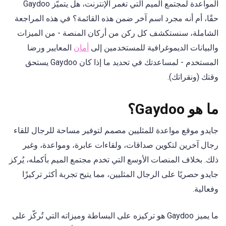
المواعدة لمجتمع الميم التي تغمر الإنترنت، هل يتميّز Gaydoo
حقًا، أم أنه مجرد اسم آخر ضمن هذه القائمة؟ في هذه المراجعة
الشاملة، سنستكشف كل ركن من أركان المنصة - من الميزات
والبيانات الديموغرافية للمستخدمين إلى
أمان
المعايير ورضا
المستخدم - لمساعدتك في تحديد ما إذا كان Gaydoo يستحق
وقتك (ونقراتك).
ما هو Gaydoo؟
جايدو موقع مواعدة للمثليين مصمم لتوفير مساحة للرجال للقاء
رجال آخرين لتكوين صداقات، ولقاءات عابرة، ومواعدة، وغير
ذلك. بخلاف المنصات الأوسع التي تخدم مجتمع الميم بأكمله، يُركز
جايدو حصريًا على الرجال المثليين، مما يتيح تجربة أكثر تركيزًا
وفعالية.
ما يميز Gaydoo هو تركيزه على البساطة وميزاته التي تُركّز على