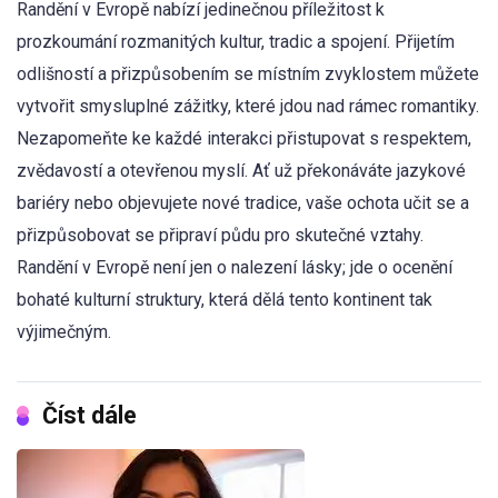
Randění v Evropě nabízí jedinečnou příležitost k
prozkoumání rozmanitých kultur, tradic a spojení. Přijetím
odlišností a přizpůsobením se místním zvyklostem můžete
vytvořit smysluplné zážitky, které jdou nad rámec romantiky.
Nezapomeňte ke každé interakci přistupovat s respektem,
zvědavostí a otevřenou myslí. Ať už překonáváte jazykové
bariéry nebo objevujete nové tradice, vaše ochota učit se a
přizpůsobovat se připraví půdu pro skutečné vztahy.
Randění v Evropě není jen o nalezení lásky; jde o ocenění
bohaté kulturní struktury, která dělá tento kontinent tak
výjimečným.
Číst dále