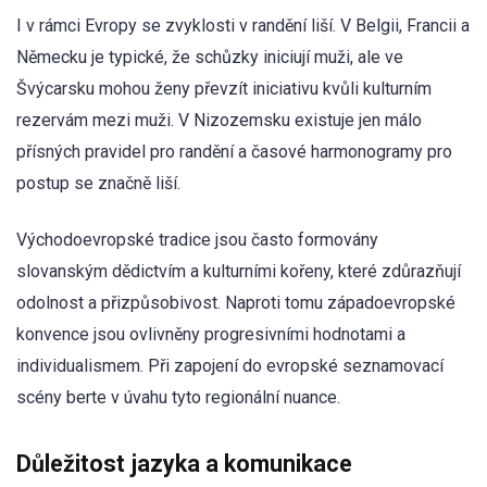
I v rámci Evropy se zvyklosti v randění liší. V Belgii, Francii a
Německu je typické, že schůzky iniciují muži, ale ve
Švýcarsku mohou ženy převzít iniciativu kvůli kulturním
rezervám mezi muži. V Nizozemsku existuje jen málo
přísných pravidel pro randění a časové harmonogramy pro
postup se značně liší.
Východoevropské tradice jsou často formovány
slovanským dědictvím a kulturními kořeny, které zdůrazňují
odolnost a přizpůsobivost. Naproti tomu západoevropské
konvence jsou ovlivněny progresivními hodnotami a
individualismem. Při zapojení do evropské seznamovací
scény berte v úvahu tyto regionální nuance.
Důležitost jazyka a komunikace