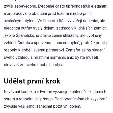
zvýší sebevědomí. Evropané často upřednostňují elegantní
a propracované oblečení před ležérním nebo příliš
uvolněným stylem. Ve Francii a Itálii vytvářejí decentní, ale
elegantní outfity trvalý dojem, zatímco v klidnějších zemích,
jako je Španělsko, je stejně ceněn uhlazený, ale uvolněný
vzhled. Čistota a upravenost jsou nezbytné, protože posilují
respekt k sobě i svému partnerovi. Zaměřte se na sladění
svého vzhledu s místními normami, aniž byste museli
slevovat ze svého osobního stylu.
Udělat první krok
Navázání kontaktu v Evropě vyžaduje zohlednění kulturních
norem a respektující přístup. Pochopení místních zvyklostí
zvyšuje vaši šanci zanechat pozitivní dojem.