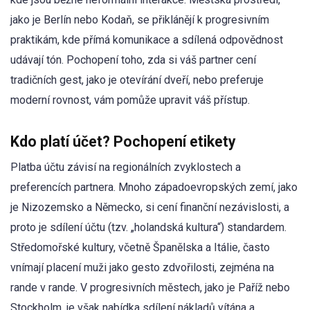
jako je Berlín nebo Kodaň, se přiklánějí k progresivním
praktikám, kde přímá komunikace a sdílená odpovědnost
udávají tón. Pochopení toho, zda si váš partner cení
tradičních gest, jako je otevírání dveří, nebo preferuje
moderní rovnost, vám pomůže upravit váš přístup.
Kdo platí účet? Pochopení etikety
Platba účtu závisí na regionálních zvyklostech a
preferencích partnera. Mnoho západoevropských zemí, jako
je Nizozemsko a Německo, si cení finanční nezávislosti, a
proto je sdílení účtu (tzv. „holandská kultura“) standardem.
Středomořské kultury, včetně Španělska a Itálie, často
vnímají placení muži jako gesto zdvořilosti, zejména na
rande v rande. V progresivních městech, jako je Paříž nebo
Stockholm, je však nabídka sdílení nákladů vítána a