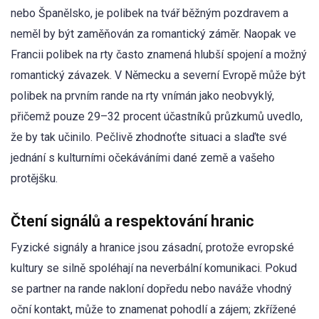
nebo Španělsko, je polibek na tvář běžným pozdravem a
neměl by být zaměňován za romantický záměr. Naopak ve
Francii polibek na rty často znamená hlubší spojení a možný
romantický závazek. V Německu a severní Evropě může být
polibek na prvním rande na rty vnímán jako neobvyklý,
přičemž pouze 29–32 procent účastníků průzkumů uvedlo,
že by tak učinilo. Pečlivě zhodnoťte situaci a slaďte své
jednání s kulturními očekáváními dané země a vašeho
protějšku.
Čtení signálů a respektování hranic
Fyzické signály a hranice jsou zásadní, protože evropské
kultury se silně spoléhají na neverbální komunikaci. Pokud
se partner na rande nakloní dopředu nebo naváže vhodný
oční kontakt, může to znamenat pohodlí a zájem; zkřížené