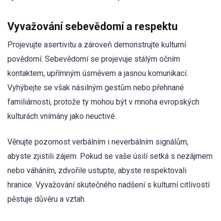
Vyvažování sebevědomí a respektu
Projevujte asertivitu a zároveň demonstrujte kulturní
povědomí. Sebevědomí se projevuje stálým očním
kontaktem, upřímným úsměvem a jasnou komunikací.
Vyhýbejte se však násilným gestům nebo přehnané
familiárnosti, protože ty mohou být v mnoha evropských
kulturách vnímány jako neuctivé.
Věnujte pozornost verbálním i neverbálním signálům,
abyste zjistili zájem. Pokud se vaše úsilí setká s nezájmem
nebo váháním, zdvořile ustupte, abyste respektovali
hranice. Vyvažování skutečného nadšení s kulturní citlivostí
pěstuje důvěru a vztah.