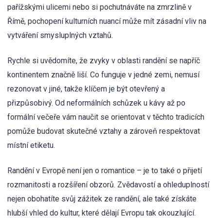
pařížskými ulicemi nebo si pochutnáváte na zmrzlině v
Římě, pochopení kulturních nuancí může mít zásadní vliv na
vytváření smysluplných vztahů.
Rychle si uvědomíte, že zvyky v oblasti randění se napříč
kontinentem značně liší. Co funguje v jedné zemi, nemusí
rezonovat v jiné, takže klíčem je být otevřený a
přizpůsobivý. Od neformálních schůzek u kávy až po
formální večeře vám naučit se orientovat v těchto tradicích
pomůže budovat skutečné vztahy a zároveň respektovat
místní etiketu.
Randění v Evropě není jen o romantice – je to také o přijetí
rozmanitosti a rozšíření obzorů. Zvědavostí a ohleduplností
nejen obohatíte svůj zážitek ze randění, ale také získáte
hlubší vhled do kultur, které dělají Evropu tak okouzlující.