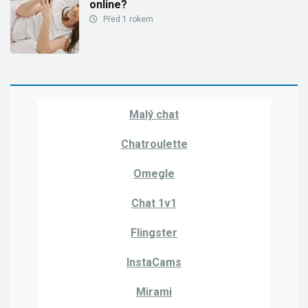
online?
Před 1 rokem
Malý chat
Chatroulette
Omegle
Chat 1v1
Flingster
InstaCams
Mirami