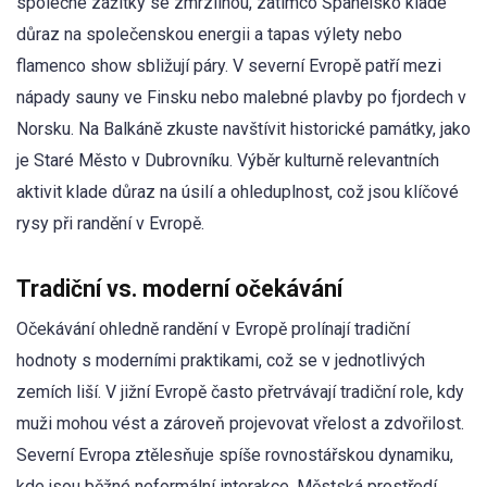
společné zážitky se zmrzlinou, zatímco Španělsko klade
důraz na společenskou energii a tapas výlety nebo
flamenco show sbližují páry. V severní Evropě patří mezi
nápady sauny ve Finsku nebo malebné plavby po fjordech v
Norsku. Na Balkáně zkuste navštívit historické památky, jako
je Staré Město v Dubrovníku. Výběr kulturně relevantních
aktivit klade důraz na úsilí a ohleduplnost, což jsou klíčové
rysy při randění v Evropě.
Tradiční vs. moderní očekávání
Očekávání ohledně randění v Evropě prolínají tradiční
hodnoty s moderními praktikami, což se v jednotlivých
zemích liší. V jižní Evropě často přetrvávají tradiční role, kdy
muži mohou vést a zároveň projevovat vřelost a zdvořilost.
Severní Evropa ztělesňuje spíše rovnostářskou dynamiku,
kde jsou běžné neformální interakce. Městská prostředí,