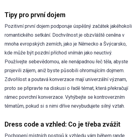
Tipy pro první dojem
Pozitivní první dojem podporuje úspěšný začátek jakéhokoli
romantického setkání. Dochvilnost je obzvláště ceněna v
mnoha evropských zemích, jako je Německo a Švýcarsko,
kde může být pozdní příchod vnímán jako neuctivý.
Používejte sebevědomou, ale nenápadnou řeč těla, abyste
projevili zájem, aniž byste působili ohromujícím dojmem.
Zdvořilost a poutavá konverzace mají univerzální význam,
proto se připravte na diskusi o řadě témat, která překračují
rámec povrchní konverzace. Vyhýbejte se kontroverzním
tématům, pokud si s nimi dříve nevybudujete silný vztah.
Dress code a vzhled: Co je třeba zvážit
Pochopení místních postojů k vzhledu vám během rande