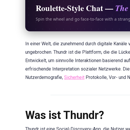
Roulette-Style Chat —
The 
Spin the wheel and go face-to-face with a stran
In einer Welt, die zunehmend durch digitale Kanäle 
ungebrochen. Thundr ist die Plattform, die die Lück
Entwickelt, um sinnvolle Interaktionen basierend a
erfrischende Interpretation sozialer Netzwerke. Di
Nutzerdemografie,
Sicherheit
Protokolle, Vor- und N
Was ist Thundr?
Thundr ist eine Social-Discovery-App, die Nutzer 