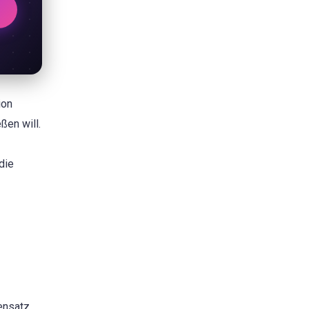
ion
ßen will.
die
ensatz