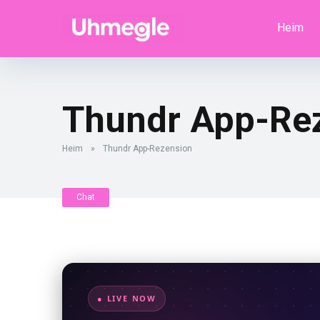
Heim
Thundr App-Re
Heim
»
Thundr App-Rezension
Chat
● LIVE NOW