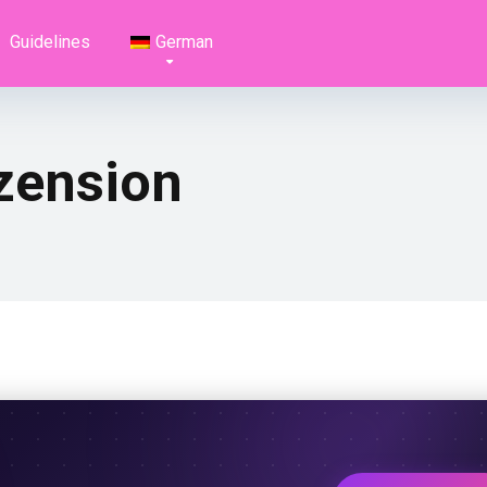
Guidelines
German
zension