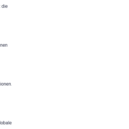
 die
onen
ionen.
lobale