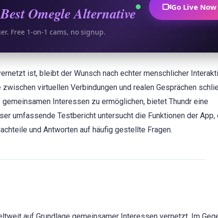
Go Live Now
Best Omegle Alternative
ger. Free 1-on-1 cams, no signup.
vernetzt ist, bleibt der Wunsch nach echter menschlicher Interakt
e zwischen virtuellen Verbindungen und realen Gesprächen schlie
uf gemeinsamen Interessen zu ermöglichen, bietet Thundr eine
eser umfassende Testbericht untersucht die Funktionen der App, 
achteile und Antworten auf häufig gestellte Fragen.
weltweit auf Grundlage gemeinsamer Interessen vernetzt. Im Geg