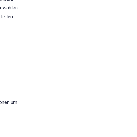
r wählen
teilen.
ionen um