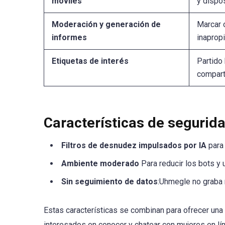
móviles
y dispo
Moderación y generación de
Marcar 
informes
inapropi
Etiquetas de interés
Partido
compart
Características de segurid
Filtros de desnudez impulsados por IA
para 
Ambiente moderado
Para reducir los bots y
Sin seguimiento de datos
:Uhmegle no graba 
Estas características se combinan para ofrecer una
interesados en conocer y chatear con mujeres en lín