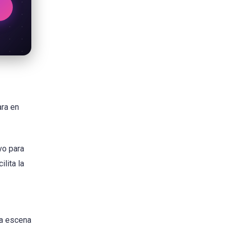
ara en
vo para
lita la
la escena