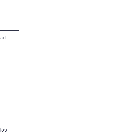
dad
los