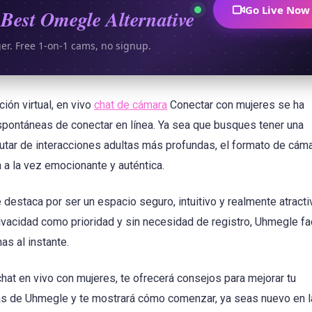
Go Live Now
Best Omegle Alternative
ger. Free 1-on-1 cams, no signup.
ión virtual, en vivo
chat de cámara
Conectar con mujeres se ha
spontáneas de conectar en línea. Ya sea que busques tener una
utar de interacciones adultas más profundas, el formato de cám
a la vez emocionante y auténtica.
estaca por ser un espacio seguro, intuitivo y realmente atracti
vacidad como prioridad y sin necesidad de registro, Uhmegle faci
s al instante.
chat en vivo con mujeres, te ofrecerá consejos para mejorar tu
adas de Uhmegle y te mostrará cómo comenzar, ya seas nuevo en 