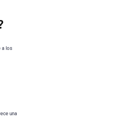
?
 a los
rece una