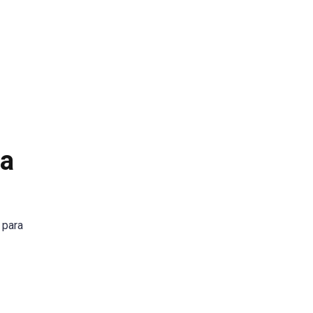
ia
 para