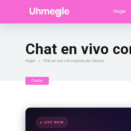
Hogar
Chat en vivo c
Hogar
»
Chat en vivo con mujeres por cámara
Charlar
● LIVE NOW