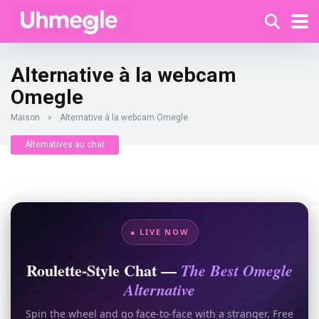
Alternative à la webcam
Omegle
Maison
»
Alternative à la webcam Omegle
Alternatives au chat
● LIVE NOW
Roulette-Style Chat —
The Best Omegle
Alternative
Spin the wheel and go face-to-face with a stranger. Free