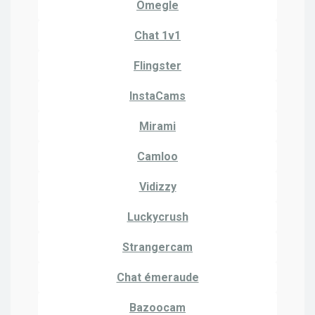
Omegle
Chat 1v1
Flingster
InstaCams
Mirami
Camloo
Vidizzy
Luckycrush
Strangercam
Chat émeraude
Bazoocam