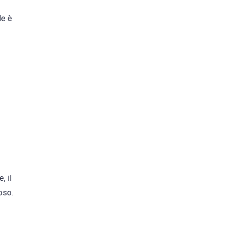
le è
, il
oso.