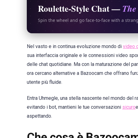
Roulette-Style Chat —
The 
Spin the wheel and go face-to-face with a stran
Nel vasto e in continua evoluzione mondo di
video 
sua interfaccia originale e le connessioni video sp
delle chat quotidiane. Ma con la maturazione del pan
ora cercano alternative a Bazoocam che offrano funzi
utente più fluide.
Entra Uhmegle, una stella nascente nel mondo del
evitando i bot, mantieni le tue conversazioni
sicuro
e
aspettando.
Che cosa è Bazooca