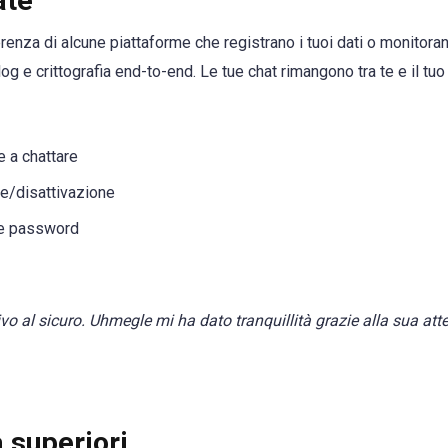
ate
renza di alcune piattaforme che registrano i tuoi dati o monitoran
g e crittografia end-to-end. Le tue chat rimangono tra te e il tuo
e a chattare
ne/disattivazione
te password
al sicuro. Uhmegle mi ha dato tranquillità grazie alla sua att
 superiori