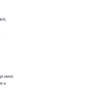
ili,
.
li utenti
te a