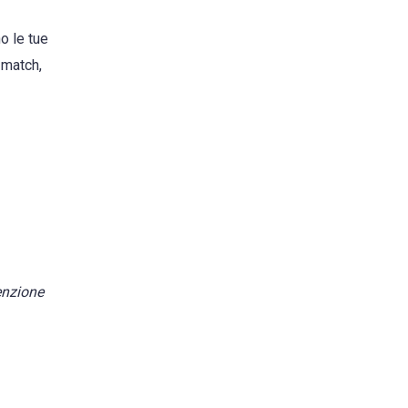
o le tue
 match,
enzione