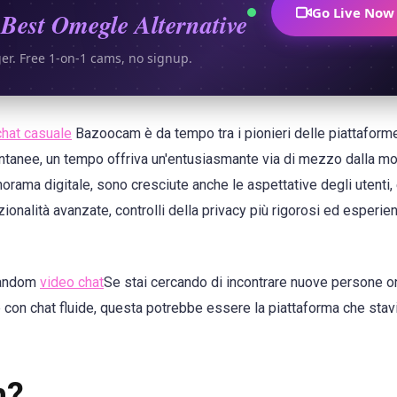
Go Live Now
Best Omegle Alternative
ger. Free 1-on-1 cams, no signup.
chat casuale
Bazoocam è da tempo tra i pionieri delle piattaforme
ontanee, un tempo offriva un'entusiasmante via di mezzo dalla m
orama digitale, sono cresciute anche le aspettative degli utenti, 
onalità avanzate, controlli della privacy più rigorosi ed esperie
 random
video chat
Se stai cercando di incontrare nuove persone o
 con chat fluide, questa potrebbe essere la piattaforma che stav
m?