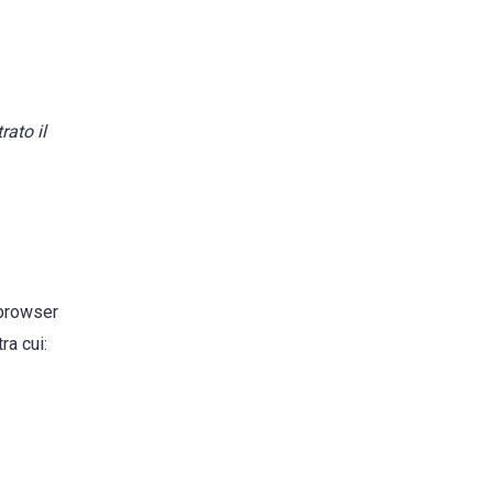
ato il
 browser
ra cui: