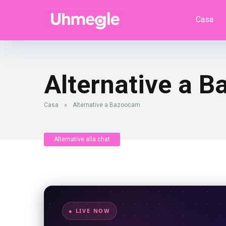
Casa
Alternative a 
Casa
»
Alternative a Bazoocam
Alternative alla chat
● LIVE NOW