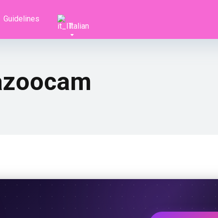
Guidelines
Italian
Bazoocam