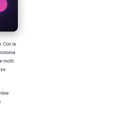
. Con la
onotonia
e molti
nze
nline
i