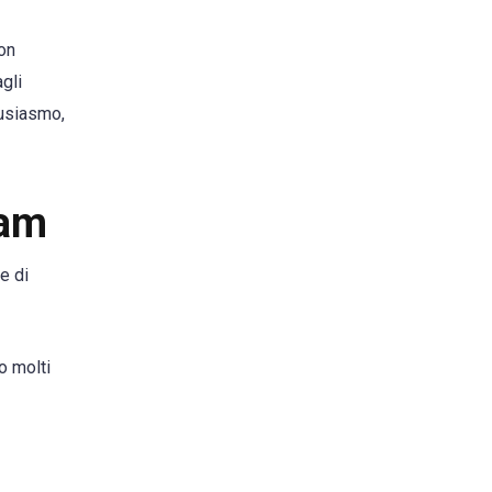
con
gli
tusiasmo,
cam
e di
o molti