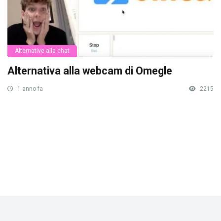
Alternative alla chat
Alternativa alla webcam di Omegle
1 anno fa
2215