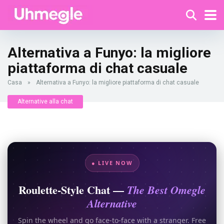
Alternativa a Funyo: la migliore
piattaforma di chat casuale
Casa
»
Alternativa a Funyo: la migliore piattaforma di chat casuale
Alternative alla chat
● LIVE NOW
Roulette-Style Chat —
The Best Omegle
Alternative
Spin the wheel and go face-to-face with a stranger. Free