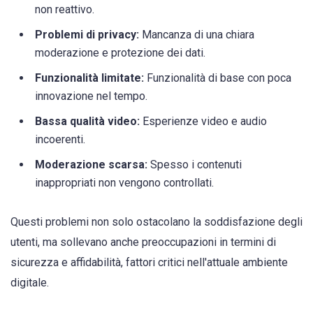
non reattivo.
Problemi di privacy:
Mancanza di una chiara
moderazione e protezione dei dati.
Funzionalità limitate:
Funzionalità di base con poca
innovazione nel tempo.
Bassa qualità video:
Esperienze video e audio
incoerenti.
Moderazione scarsa:
Spesso i contenuti
inappropriati non vengono controllati.
Questi problemi non solo ostacolano la soddisfazione degli
utenti, ma sollevano anche preoccupazioni in termini di
sicurezza e affidabilità, fattori critici nell'attuale ambiente
digitale.