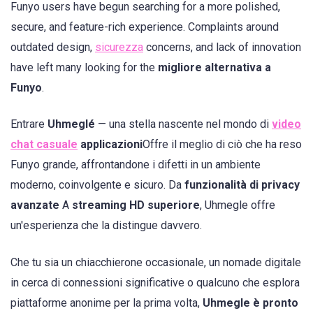
Funyo users have begun searching for a more polished,
secure, and feature-rich experience. Complaints around
outdated design,
sicurezza
concerns, and lack of innovation
have left many looking for the
migliore alternativa a
Funyo
.
Entrare
Uhmeglé
— una stella nascente nel mondo di
video
chat casuale
applicazioni
Offre il meglio di ciò che ha reso
Funyo grande, affrontandone i difetti in un ambiente
moderno, coinvolgente e sicuro. Da
funzionalità di privacy
avanzate
A
streaming HD superiore
, Uhmegle offre
un'esperienza che la distingue davvero.
Che tu sia un chiacchierone occasionale, un nomade digitale
in cerca di connessioni significative o qualcuno che esplora
piattaforme anonime per la prima volta,
Uhmegle è pronto