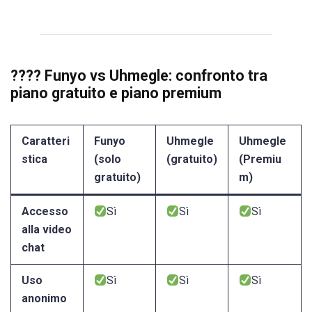
????
Funyo vs Uhmegle: confronto tra
piano gratuito e piano premium
Caratteri
Funyo
Uhmegle
Uhmegle
stica
(solo
(gratuito)
(Premiu
gratuito)
m)
Accesso
Sì
Sì
Sì
alla video
chat
Uso
Sì
Sì
Sì
anonimo