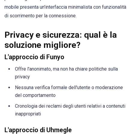
mobile presenta un'interfaccia minimalista con funzionalità
di scorrimento per la connessione.
Privacy e sicurezza: qual è la
soluzione migliore?
L'approccio di Funyo
Offre l'anonimato, ma non ha chiare politiche sulla
privacy
Nessuna verifica formale dell'utente o moderazione
del comportamento
Cronologia dei reclami degli utenti relativi a contenuti
inappropriati
L'approccio di Uhmegle