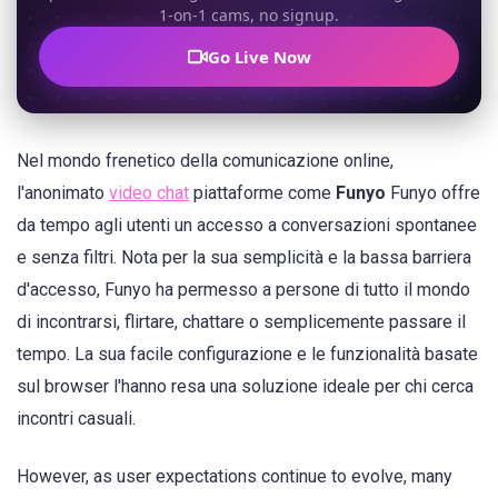
1-on-1 cams, no signup.
Go Live Now
Nel mondo frenetico della comunicazione online,
l'anonimato
video chat
piattaforme come
Funyo
Funyo offre
da tempo agli utenti un accesso a conversazioni spontanee
e senza filtri. Nota per la sua semplicità e la bassa barriera
d'accesso, Funyo ha permesso a persone di tutto il mondo
di incontrarsi, flirtare, chattare o semplicemente passare il
tempo. La sua facile configurazione e le funzionalità basate
sul browser l'hanno resa una soluzione ideale per chi cerca
incontri casuali.
However, as user expectations continue to evolve, many