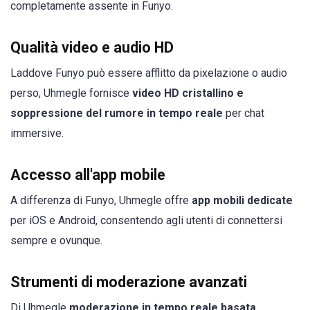
completamente assente in Funyo.
Qualità video e audio HD
Laddove Funyo può essere afflitto da pixelazione o audio
perso, Uhmegle fornisce
video HD cristallino e
soppressione del rumore in tempo reale
per chat
immersive.
Accesso all'app mobile
A differenza di Funyo, Uhmegle offre
app mobili dedicate
per iOS e Android, consentendo agli utenti di connettersi
sempre e ovunque.
Strumenti di moderazione avanzati
Di Uhmegle
moderazione in tempo reale basata