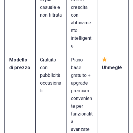
casuale e
crescita
non filtrata
con
abbiname
nto
intelligent
e
Modello
Gratuito
Piano
di prezzo
con
base
Uhmeglé
pubblicità
gratuito +
occasiona
upgrade
li
premium
convenien
te per
funzionalit
à
avanzate