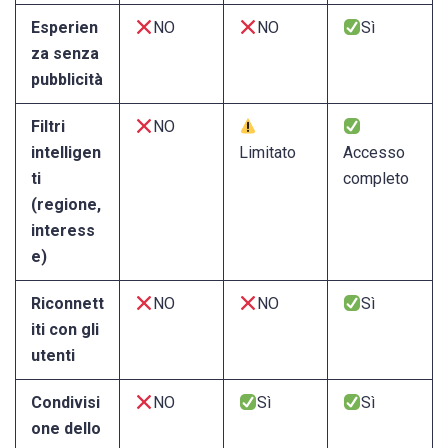
Esperien
NO
NO
Sì
za senza
pubblicità
Filtri
NO
intelligen
Limitato
Accesso
ti
completo
(regione,
interess
e)
Riconnett
NO
NO
Sì
iti con gli
utenti
Condivisi
NO
Sì
Sì
one dello