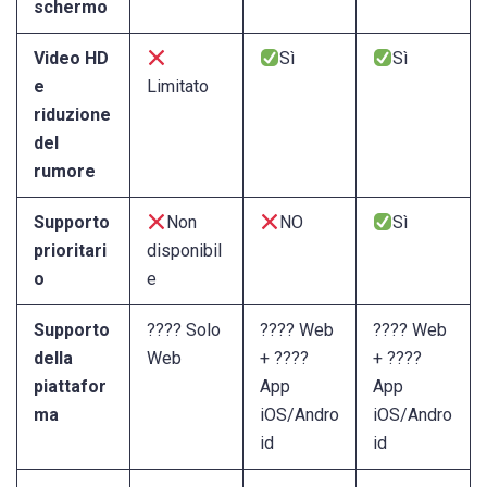
schermo
Video HD
Sì
Sì
e
Limitato
riduzione
del
rumore
Supporto
Non
NO
Sì
prioritari
disponibil
o
e
Supporto
???? Solo
???? Web
???? Web
della
Web
+ ????
+ ????
piattafor
App
App
ma
iOS/Andro
iOS/Andro
id
id