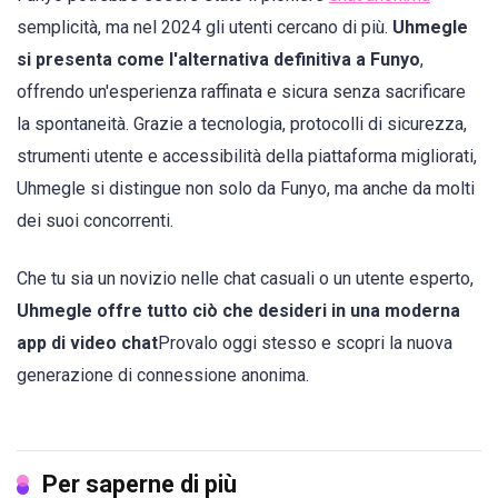
semplicità, ma nel 2024 gli utenti cercano di più.
Uhmegle
si presenta come l'alternativa definitiva a Funyo
,
offrendo un'esperienza raffinata e sicura senza sacrificare
la spontaneità. Grazie a tecnologia, protocolli di sicurezza,
strumenti utente e accessibilità della piattaforma migliorati,
Uhmegle si distingue non solo da Funyo, ma anche da molti
dei suoi concorrenti.
Che tu sia un novizio nelle chat casuali o un utente esperto,
Uhmegle offre tutto ciò che desideri in una moderna
app di video chat
Provalo oggi stesso e scopri la nuova
generazione di connessione anonima.
Per saperne di più