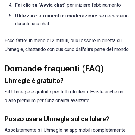
Fai clic su "Avvia chat"
per iniziare l'abbinamento
Utilizzare strumenti di moderazione
se necessario
durante una chat
Ecco fatto! In meno di 2 minuti, puoi essere in diretta su
Uhmegle, chattando con qualcuno dall'altra parte del mondo.
Domande frequenti (FAQ)
Uhmegle è gratuito?
Sì! Uhmegle è gratuito per tutti gli utenti. Esiste anche un
piano premium per funzionalità avanzate.
Posso usare Uhmegle sul cellulare?
Assolutamente sì. Uhmegle ha app mobili completamente