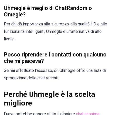
Uhmegle è meglio di ChatRandom o
Omegle?
Per chi dà importanza alla sicurezza, alla qualità HD e alle
funzionalità intelligenti, Uhmegle è un'alternativa di alto
livello.
Posso riprendere i contatti con qualcuno
che mi piaceva?
Se hai effettuato l'accesso, sì! Uhmegle offre una lista di
riproduzione delle chat recenti.
Perché Uhmegle è la scelta
migliore
Funyo potrebbe essere stato il pioniere
chat anonima