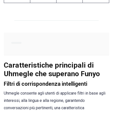
Caratteristiche principali di
Uhmegle che superano Funyo
Filtri di corrispondenza intelligenti
Uhmegle consente agli utenti di applicare filtri in base agli
interessi, alla lingua e alla regione, garantendo
conversazioni più pertinenti, una caratteristica