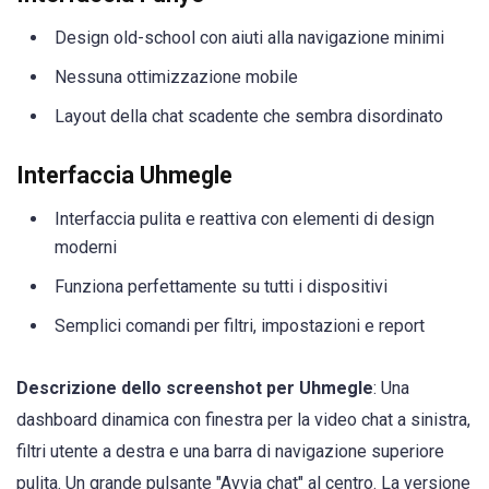
Design old-school con aiuti alla navigazione minimi
Nessuna ottimizzazione mobile
Layout della chat scadente che sembra disordinato
Interfaccia Uhmegle
Interfaccia pulita e reattiva con elementi di design
moderni
Funziona perfettamente su tutti i dispositivi
Semplici comandi per filtri, impostazioni e report
Descrizione dello screenshot per Uhmegle
: Una
dashboard dinamica con finestra per la video chat a sinistra,
filtri utente a destra e una barra di navigazione superiore
pulita. Un grande pulsante "Avvia chat" al centro. La versione