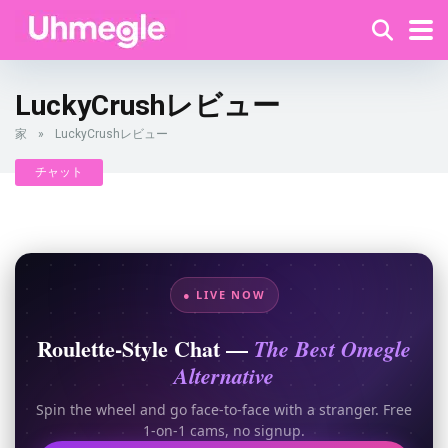
LuckyCrushレビュー
家
»
LuckyCrushレビュー
チャット
● LIVE NOW
Roulette-Style Chat —
The Best Omegle
Alternative
Spin the wheel and go face-to-face with a stranger. Free
1-on-1 cams, no signup.