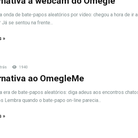
rnativa à webcam do Omegle
 onda de bate-papos aleatórios por vídeo: chegou a hora de ir 
Já se sentou na frente...
s »
trás
1940
rnativa ao OmegleMe
 era de bate-papos aleatórios: diga adeus aos encontros chato
s Lembra quando o bate-papo on-line parecia...
s »