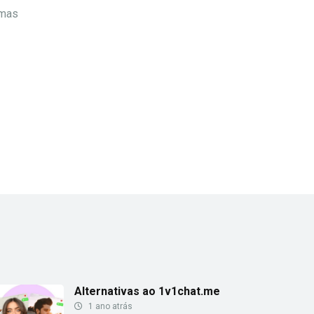
rmas
Alternativas ao 1v1chat.me
1 ano atrás