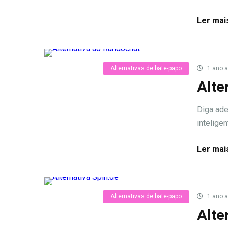
Ler mai
Alternativas de bate-papo
1 ano a
Alte
Diga ade
intelige
Ler mai
Alternativas de bate-papo
1 ano a
Alte