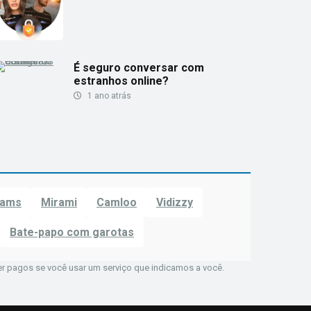
É seguro conversar com
estranhos online?
1 ano atrás
Cams
Mirami
Camloo
Vidizzy
Bate-papo com garotas
er pagos se você usar um serviço que indicamos a você.