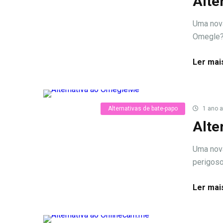
Alte
Uma nova
Omegle? 
Ler mai
Alternativas de bate-papo
1 ano a
Alte
Uma nova
perigoso
Ler mai