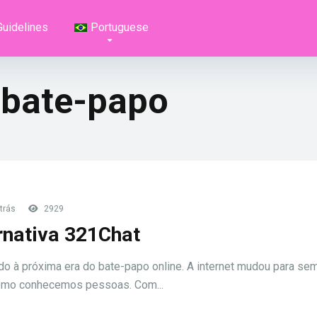
Guidelines
Portuguese
 bate-papo
trás
2929
rnativa 321Chat
o à próxima era do bate-papo online. A internet mudou para se
omo conhecemos pessoas. Com...