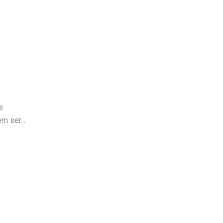
s
m ser...