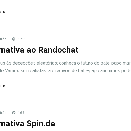
s »
trás
1711
rnativa ao Randochat
us às decepções aleatórias: conheça o futuro do bate-papo mai
nte Vamos ser realistas: aplicativos de bate-papo anônimos pode
s »
trás
1681
rnativa Spin.de