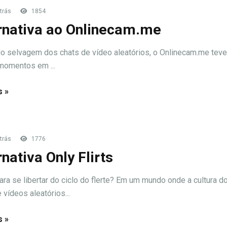
trás
1854
rnativa ao Onlinecam.me
 selvagem dos chats de vídeo aleatórios, o Onlinecam.me teve
momentos em ...
s »
trás
1776
rnativa Only Flirts
ara se libertar do ciclo do flerte? Em um mundo onde a cultura d
 vídeos aleatórios...
s »