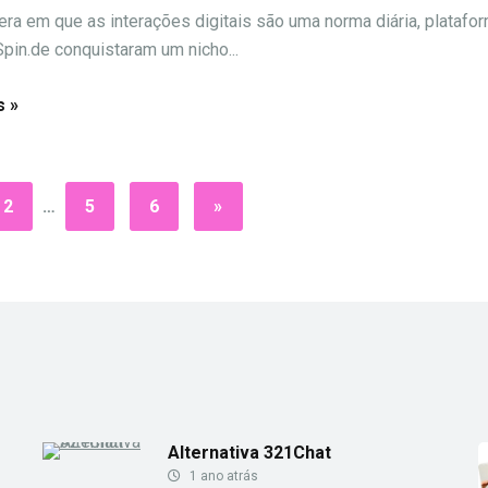
ra em que as interações digitais são uma norma diária, platafo
pin.de conquistaram um nicho...
s »
2
…
5
6
»
Alternativa 321Chat
1 ano atrás