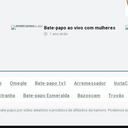
Bate-papo ao vivo com mulheres
1 ano atrás
e
Omegle
Bate-papo 1v1
Arremessador
Insta
stranha
Bate-papo Esmeralda
Bazoocam
Trovão
bate-papo por vídeo aleatório e produtos de afiliados de namoro. Podemos s