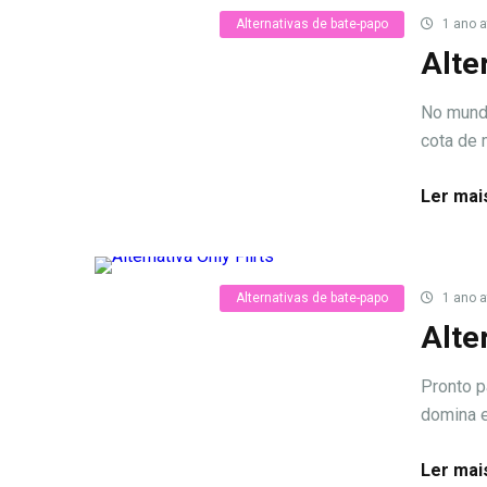
Alternativas de bate-papo
1 ano a
Alte
No mundo
cota de 
Ler mai
Alternativas de bate-papo
1 ano a
Alte
Pronto p
domina e
Ler mai