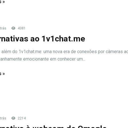
s »
trás
4381
rnativas ao 1v1chat.me
além do 1v1chat.me: uma nova era de conexões por câmeras ao
ranhamente emocionante em conhecer um...
s »
trás
2214