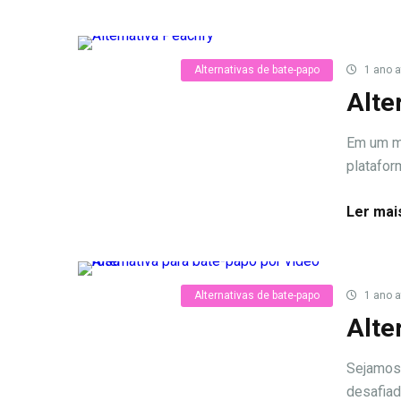
Alternativas de bate-papo
1 ano a
Alte
Em um mu
platafor
Ler mai
Alternativas de bate-papo
1 ano a
Alte
Sejamos 
desafiad