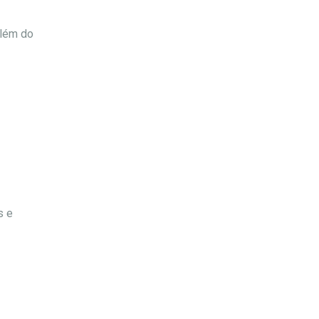
além do
s e