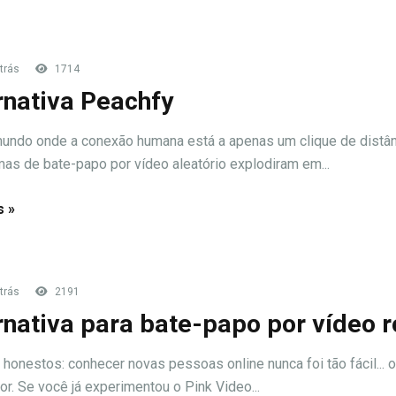
trás
1714
rnativa Peachfy
ndo onde a conexão humana está a apenas um clique de distân
mas de bate-papo por vídeo aleatório explodiram em...
s »
trás
2191
rnativa para bate-papo por vídeo 
honestos: conhecer novas pessoas online nunca foi tão fácil... o
or. Se você já experimentou o Pink Video...