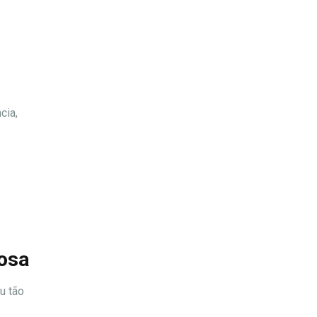
cia,
rosa
u tão