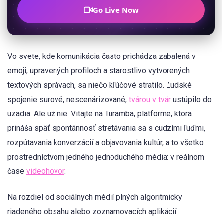
Go Live Now
Vo svete, kde komunikácia často prichádza zabalená v
emoji, upravených profiloch a starostlivo vytvorených
textových správach, sa niečo kľúčové stratilo. Ľudské
spojenie surové, nescenárizované,
tvárou v tvár
ustúpilo do
úzadia. Ale už nie. Vitajte na Turamba, platforme, ktorá
prináša späť spontánnosť stretávania sa s cudzími ľuďmi,
rozpútavania konverzácií a objavovania kultúr, a to všetko
prostredníctvom jedného jednoduchého média: v reálnom
čase
videohovor
.
Na rozdiel od sociálnych médií plných algoritmicky
riadeného obsahu alebo zoznamovacích aplikácií