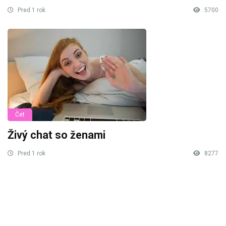
Pred 1 rok
5700
Čet
Živý chat so ženami
Pred 1 rok
8277