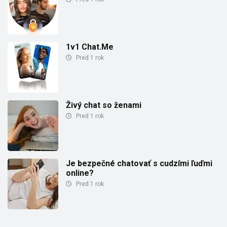
1v1 Chat.Me
Pred 1 rok
Živý chat so ženami
Pred 1 rok
Je bezpečné chatovať s cudzími ľuďmi
online?
Pred 1 rok