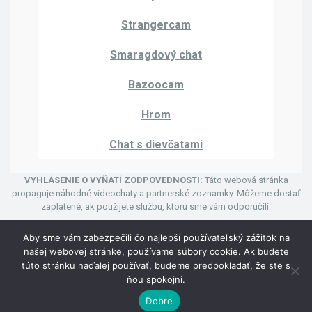
Strangercam
Smaragdový chat
Bazoocam
Hrom
Chat s dievčatami
VYHLÁSENIE O VYŇATÍ ZODPOVEDNOSTI:
Táto webová stránka
propaguje náhodné videochaty a partnerské zoznamky. Môžeme dostať
zaplatené, ak použijete službu, ktorú sme vám odporučili.
Aby sme vám zabezpečili čo najlepší používateľský zážitok na
našej webovej stránke, používame súbory cookie. Ak budete
túto stránku naďalej používať, budeme predpokladať, že ste s
© Autorské práva 2024 | Uhmegle Cam
ňou spokojní.
Zásady ochrany osobných údajov
Zmluvné podmienky
Dobre