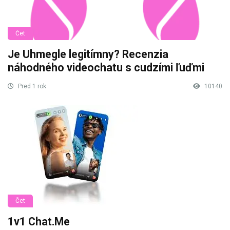
Čet
Je Uhmegle legitímny? Recenzia
náhodného videochatu s cudzími ľuďmi
Pred 1 rok
10140
Čet
1v1 Chat.Me