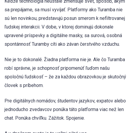
Keďže technológia neustále zmenšuje svet, spôsob, akým
sa prepájame, sa musí vyvíjať. Platformy ako Turamba nie
sú len novinkou; predstavujú posun smerom k nefiltrovanej
ľudskej interakcii. V dobe, v ktorej dominujú dokonale
upravené príspevky a digitálne masky, sa surová, osobná
spontánnosť Turamby cíti ako závan čerstvého vzduchu.
Nie je to dokonalé. Žiadna platforma nie je. Ale čo Turamba
robí správne, je schopnosť pripomenúť ľuďom našu
spoločnú ľudskosť – že za každou obrazovkou je skutočný
človek s príbehom.
Pre digitálnych nomádov, študentov jazykov, expatov alebo
jednoducho zvedavcov ponúka táto platforma viac než len
chat. Ponúka chvíľku. Zážitok. Spojenie.