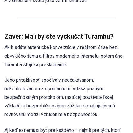
A v dnešnom svete je to veľmi silná vec.
Záver: Mali by ste vyskúšať Turambu?
Ak hľadáte autentické konverzácie v reálnom čase bez
obvyklého šumu a filtrov moderného internetu, potom áno,
Turamba stojí za preskúmanie.
Jeho príťažlivosť spočíva v neočakávanom,
nekontrolovanom a spontánnom. Vďaka prísnym
bezpečnostným protokolom, rastúcej používateľskej
základni a bezproblémovému zážitku dosahuje jemnú
rovnováhu medzi vzrušením a bezpečnosťou.
Aj keď to nemusí byť pre každého – najmä pre tých, ktorí