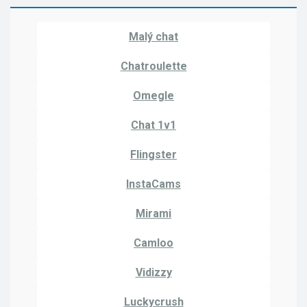
Malý chat
Chatroulette
Omegle
Chat 1v1
Flingster
InstaCams
Mirami
Camloo
Vidizzy
Luckycrush