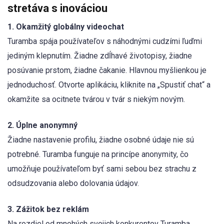
stretáva s inováciou
1. Okamžitý globálny videochat
Turamba spája používateľov s náhodnými cudzími ľuďmi
jediným klepnutím. Žiadne zdĺhavé životopisy, žiadne
posúvanie prstom, žiadne čakanie. Hlavnou myšlienkou je
jednoduchosť. Otvorte aplikáciu, kliknite na „Spustiť chat“ a
okamžite sa ocitnete tvárou v tvár s niekým novým.
2. Úplne anonymný
Žiadne nastavenie profilu, žiadne osobné údaje nie sú
potrebné. Turamba funguje na princípe anonymity, čo
umožňuje používateľom byť sami sebou bez strachu z
odsudzovania alebo dolovania údajov.
3. Zážitok bez reklám
Na rozdiel od mnohých svojich konkurentov Turamba