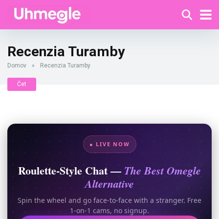
Recenzia Turamby
Domov
»
Recenzia Turamby
Čet
● LIVE NOW
Roulette-Style Chat —
The Best Omegle
Alternative
Spin the wheel and go face-to-face with a stranger. Free
1-on-1 cams, no signup.