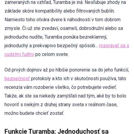
zameraných na vzhľad, Turamba je iná. Nesľubuje zhody na
základe skóre kompatibility alebo filtrovaných bublín.
Namiesto toho otvára dvere k náhodnosti v tom dobrom
zmysle. Či už ste zvedaví, osamelí, dobrodružní alebo sa
jednoducho nudíte, Turamba ponúka bezreklamný,
jednoduchý a prekvapivo bezpečný spôsob...
rozprávať sa s
cudzími ľuďmi
po celom svete.
Od prvých dojmov až po hlbšie ponorenie sa do jeho funkcií,
bezpečnosť
protokoly a kto ich v skutočnosti používa, táto
recenzia vám rozoberie všetko, čo potrebujete vedieť.
Takže, ak ste sa niekedy zamýšľali nad tým, aké by to bolo
hovoriť s niekým z druhej strany sveta v reálnom čase,
možno budete chcieť zostať.
Funkcie Turamba: Jednoduchosť sa