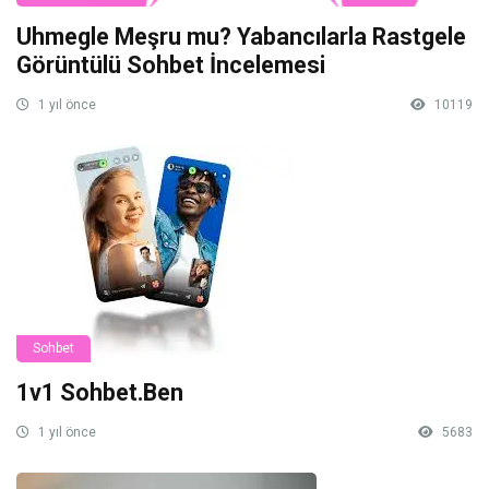
Uhmegle Meşru mu? Yabancılarla Rastgele
Görüntülü Sohbet İncelemesi
1 yıl önce
10119
Sohbet
1v1 Sohbet.Ben
1 yıl önce
5683