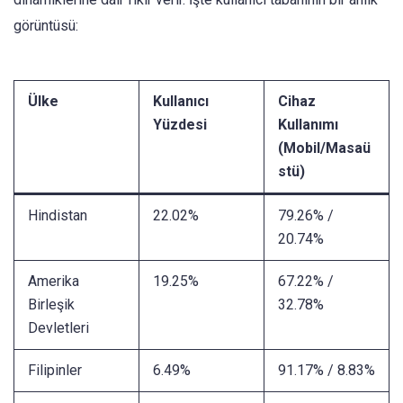
görüntüsü:
Ülke
Kullanıcı
Cihaz
Yüzdesi
Kullanımı
(Mobil/Masaü
stü)
Hindistan
22.02%
79.26% /
20.74%
Amerika
19.25%
67.22% /
Birleşik
32.78%
Devletleri
Filipinler
6.49%
91.17% / 8.83%