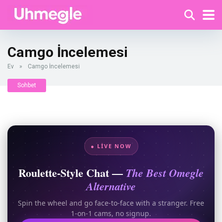
Camgo İncelemesi
Ev
»
Camgo İncelemesi
Sohbet
● LIVE NOW
Roulette-Style Chat —
The Best Omegle
Alternative
Spin the wheel and go face-to-face with a stranger. Free
1-on-1 cams, no signup.