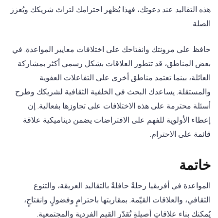
هذه التقاليد عند دعوتك، فهذا يُظهر احترامك لتراث شريكك ويُعزز
الصلة.
حافظ على مرونتك وانفتاحك على اختلافات معايير المواعدة. في
بعض المناطق، قد تتطور العلاقات بشكل رسمي أكثر بمشاركة
العائلة، بينما تعتمد مناطق أخرى على التفاعلات العفوية
والمستقلة. يساعدك البحث في الخلفية الثقافية لشريكك وطرح
أسئلة محترمة على هذه الاختلافات على تجاوزها بفعالية. إن
إعطاء الأولوية للفهم على الافتراضات يضمن ديناميكية علاقة
قائمة على الاحترام.
خاتمة
المواعدة في أفريقيا رحلةٌ حافلةٌ بالتقاليد العريقة، والتنوع
الثقافي، والعلاقات القيّمة. بمقاربتها باحترامٍ وفضولٍ وانفتاحٍ،
يُمكنك بناء علاقاتٍ أصيلةٍ تُقدّر القيم الفردية والمجتمعية.