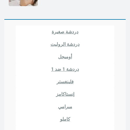
دردشة صغيرة
دردشة الروليت
أوميجل
دردشة 1 ضد 1
فلينغستر
إنستاكامز
ميرامي
كاملو