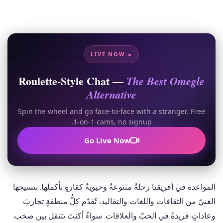
● LIVE NOW
Roulette-Style Chat —
The Best Omegle
Alternative
Spin the wheel and go face-to-face with a stranger. Free
1-on-1 cams, no signup.
Go Live Now
المواعدة في أفريقيا رحلةٌ متنوعةٌ وحيويةٌ كقارةٍ بأكملها. بنسيجها
الغنيّ من الثقافات واللغات والتقاليد، تُقدّم كلُّ منطقةٍ تجاربَ
وعاداتٍ فريدةً في الحبّ والعلاقات. سواءٌ أكنتَ تتنقل بين صخب