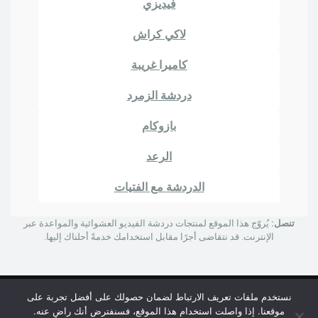
فيديزي
لاكي كراش
كاميرا غريبة
دردشة الزمرد
بازوكام
الرعد
الدردشة مع الفتيات
تنصل:
يُروّج هذا الموقع لمنتجات دردشة الفيديو العشوائية والمواعدة عبر
الإنترنت. قد نتقاضى أجرًا مقابل استخدامك خدمةً أحلناك إليها.
نستخدم ملفات تعريف الارتباط لضمان حصولك على أفضل تجربة على
© حقوق الطبع والنشر 2024 | كاميرا أوميجل
موقعنا. إذا واصلت استخدام هذا الموقع، فسنفترض أنك راضٍ عنه.