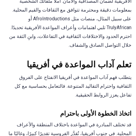
الأفريقية لضمان المصداقية والأمان. املأ ملفاتك الشخصية
بمعلومات دقيقة ومحترمة تتوافق مع الثقافات والقيم المحلية.
على سبيل المثال، منصات مثل AfroIntroductions أو
TrulyAfrican تلبي اهتمامات وأعراف المواعدة الأفريقية تحديدًا.
احترم الحدود والاختلافات الثقافية في التفاعلات، وابنِ الثقة من
خلال التواصل الصادق والشفاف.
تعلم آداب المواعدة في أفريقيا
يتطلب فهم آداب المواعدة في أفريقيا الانفتاح على الفروق
الثقافية واحترام التقاليد المتنوعة. فالتعامل بحساسية مع كل
تفاعل يعزز الروابط الحقيقية.
اتخاذ الخطوة الأولى باحترام
قد تختلف المبادرة في المواعدة باختلاف المنطقة والأعراف
المحلية. في جنوب أفريقيا، تُقدَّر الفروسية تقديرًا كبيرًا، وغالبًا ما