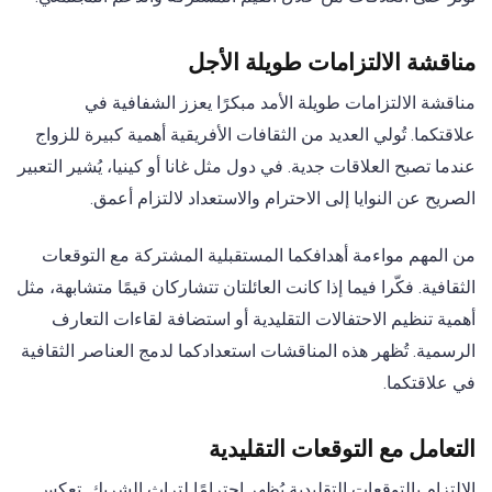
مناقشة الالتزامات طويلة الأجل
مناقشة الالتزامات طويلة الأمد مبكرًا يعزز الشفافية في
علاقتكما. تُولي العديد من الثقافات الأفريقية أهمية كبيرة للزواج
عندما تصبح العلاقات جدية. في دول مثل غانا أو كينيا، يُشير التعبير
الصريح عن النوايا إلى الاحترام والاستعداد لالتزام أعمق.
من المهم مواءمة أهدافكما المستقبلية المشتركة مع التوقعات
الثقافية. فكّرا فيما إذا كانت العائلتان تتشاركان قيمًا متشابهة، مثل
أهمية تنظيم الاحتفالات التقليدية أو استضافة لقاءات التعارف
الرسمية. تُظهر هذه المناقشات استعدادكما لدمج العناصر الثقافية
في علاقتكما.
التعامل مع التوقعات التقليدية
الالتزام بالتوقعات التقليدية يُظهر احترامًا لتراث الشريك. تعكس