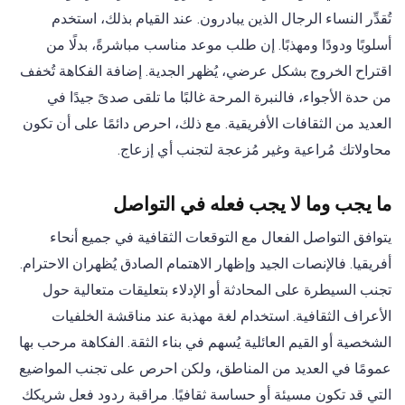
تُقدِّر النساء الرجال الذين يبادرون. عند القيام بذلك، استخدم
أسلوبًا ودودًا ومهذبًا. إن طلب موعد مناسب مباشرةً، بدلًا من
اقتراح الخروج بشكل عرضي، يُظهر الجدية. إضافة الفكاهة تُخفف
من حدة الأجواء، فالنبرة المرحة غالبًا ما تلقى صدىً جيدًا في
العديد من الثقافات الأفريقية. مع ذلك، احرص دائمًا على أن تكون
محاولاتك مُراعية وغير مُزعجة لتجنب أي إزعاج.
ما يجب وما لا يجب فعله في التواصل
يتوافق التواصل الفعال مع التوقعات الثقافية في جميع أنحاء
أفريقيا. فالإنصات الجيد وإظهار الاهتمام الصادق يُظهران الاحترام.
تجنب السيطرة على المحادثة أو الإدلاء بتعليقات متعالية حول
الأعراف الثقافية. استخدام لغة مهذبة عند مناقشة الخلفيات
الشخصية أو القيم العائلية يُسهم في بناء الثقة. الفكاهة مرحب بها
عمومًا في العديد من المناطق، ولكن احرص على تجنب المواضيع
التي قد تكون مسيئة أو حساسة ثقافيًا. مراقبة ردود فعل شريكك