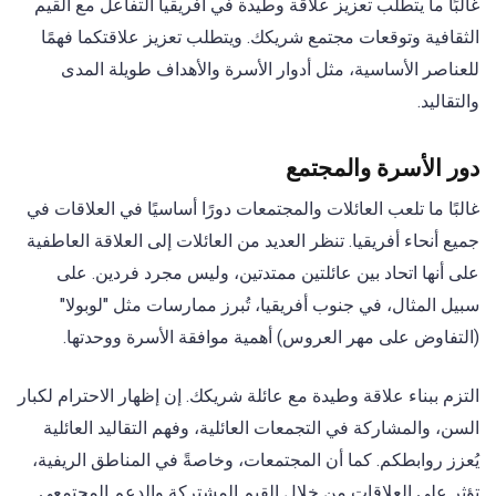
غالبًا ما يتطلب تعزيز علاقة وطيدة في أفريقيا التفاعل مع القيم
الثقافية وتوقعات مجتمع شريكك. ويتطلب تعزيز علاقتكما فهمًا
للعناصر الأساسية، مثل أدوار الأسرة والأهداف طويلة المدى
والتقاليد.
دور الأسرة والمجتمع
غالبًا ما تلعب العائلات والمجتمعات دورًا أساسيًا في العلاقات في
جميع أنحاء أفريقيا. تنظر العديد من العائلات إلى العلاقة العاطفية
على أنها اتحاد بين عائلتين ممتدتين، وليس مجرد فردين. على
سبيل المثال، في جنوب أفريقيا، تُبرز ممارسات مثل "لوبولا"
(التفاوض على مهر العروس) أهمية موافقة الأسرة ووحدتها.
التزم ببناء علاقة وطيدة مع عائلة شريكك. إن إظهار الاحترام لكبار
السن، والمشاركة في التجمعات العائلية، وفهم التقاليد العائلية
يُعزز روابطكم. كما أن المجتمعات، وخاصةً في المناطق الريفية،
تؤثر على العلاقات من خلال القيم المشتركة والدعم المجتمعي.