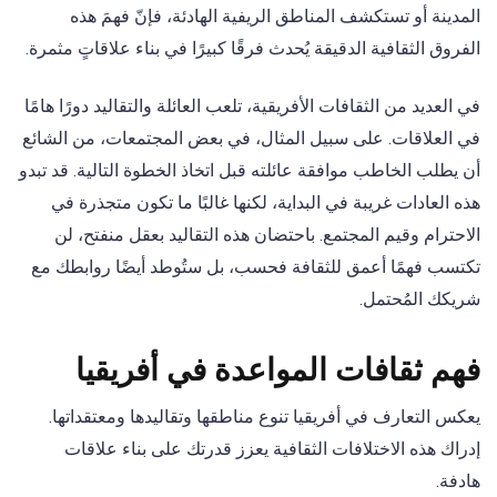
المدينة أو تستكشف المناطق الريفية الهادئة، فإنّ فهمَ هذه
الفروق الثقافية الدقيقة يُحدث فرقًا كبيرًا في بناء علاقاتٍ مثمرة.
في العديد من الثقافات الأفريقية، تلعب العائلة والتقاليد دورًا هامًا
في العلاقات. على سبيل المثال، في بعض المجتمعات، من الشائع
أن يطلب الخاطب موافقة عائلته قبل اتخاذ الخطوة التالية. قد تبدو
هذه العادات غريبة في البداية، لكنها غالبًا ما تكون متجذرة في
الاحترام وقيم المجتمع. باحتضان هذه التقاليد بعقل منفتح، لن
تكتسب فهمًا أعمق للثقافة فحسب، بل ستُوطد أيضًا روابطك مع
شريكك المُحتمل.
فهم ثقافات المواعدة في أفريقيا
يعكس التعارف في أفريقيا تنوع مناطقها وتقاليدها ومعتقداتها.
إدراك هذه الاختلافات الثقافية يعزز قدرتك على بناء علاقات
هادفة.