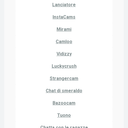
Lanciatore
InstaCams
Mirami
Camloo
Vidizzy
Luckycrush
Strangercam
Chat di smeraldo
Bazoocam
Tuono
Chatta con le ragazze