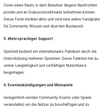
Foren einen Raum, in dem Benutzer längere Nachrichten
posten und an Diskussionsthreads teilnehmen können.
Diese Foren bleiben aktiv und sind eine wahre Fundgrube
für Community-Wissen und skurrilen Austausch.
5. Mehrsprachiger Support
Spinchat bedient ein internationales Publikum durch die
Unterstützung mehrerer Sprachen. Diese Funktion hat zu
seiner Langlebigkeit und vielfältigen Nutzerbasis
beigetragen.
6. Eventankündigungen und Minispiele
Gelegentlich werden Community-Events oder Spiele
veranstaltet, um die Nutzer zu beschäftigen und zu