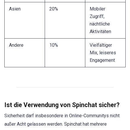
Asien
20%
Mobiler
Zugriff,
nächtliche
Aktivitäten
Andere
10%
Vielfältiger
Mix, leiseres
Engagement
Ist die Verwendung von Spinchat sicher?
Sicherheit darf insbesondere in Online-Communitys nicht
außer Acht gelassen werden. Spinchat hat mehrere