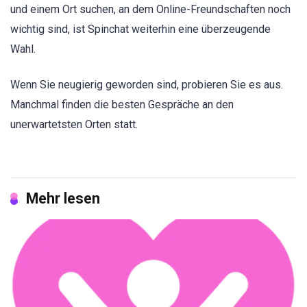
und einem Ort suchen, an dem Online-Freundschaften noch
wichtig sind, ist Spinchat weiterhin eine überzeugende
Wahl.
Wenn Sie neugierig geworden sind, probieren Sie es aus.
Manchmal finden die besten Gespräche an den
unerwartetsten Orten statt.
Mehr lesen