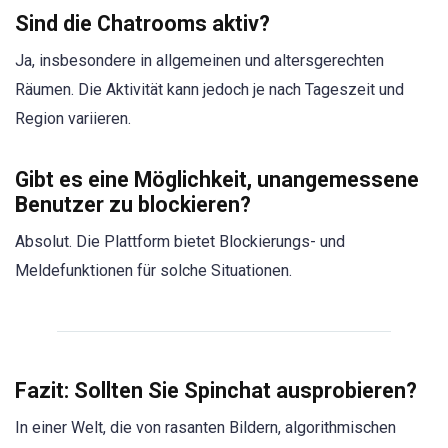
Sind die Chatrooms aktiv?
Ja, insbesondere in allgemeinen und altersgerechten
Räumen. Die Aktivität kann jedoch je nach Tageszeit und
Region variieren.
Gibt es eine Möglichkeit, unangemessene
Benutzer zu blockieren?
Absolut. Die Plattform bietet Blockierungs- und
Meldefunktionen für solche Situationen.
Fazit: Sollten Sie Spinchat ausprobieren?
In einer Welt, die von rasanten Bildern, algorithmischen