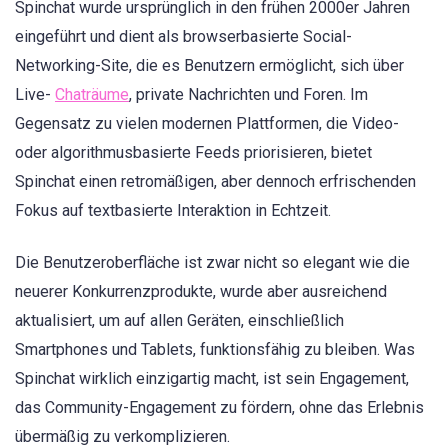
Spinchat wurde ursprünglich in den frühen 2000er Jahren
eingeführt und dient als browserbasierte Social-
Networking-Site, die es Benutzern ermöglicht, sich über
Live-
Chaträume
, private Nachrichten und Foren. Im
Gegensatz zu vielen modernen Plattformen, die Video-
oder algorithmusbasierte Feeds priorisieren, bietet
Spinchat einen retromäßigen, aber dennoch erfrischenden
Fokus auf textbasierte Interaktion in Echtzeit.
Die Benutzeroberfläche ist zwar nicht so elegant wie die
neuerer Konkurrenzprodukte, wurde aber ausreichend
aktualisiert, um auf allen Geräten, einschließlich
Smartphones und Tablets, funktionsfähig zu bleiben. Was
Spinchat wirklich einzigartig macht, ist sein Engagement,
das Community-Engagement zu fördern, ohne das Erlebnis
übermäßig zu verkomplizieren.