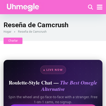
Reseña de Camcrush
Hogar
»
Reseña de Camcrush
Charlar
● LIVE NOW
Roulette-Style Chat —
The Best Omegle
Alternative
Spin the wheel and go face-to-face with a stranger. Free
1-on-1 cams, no signup.