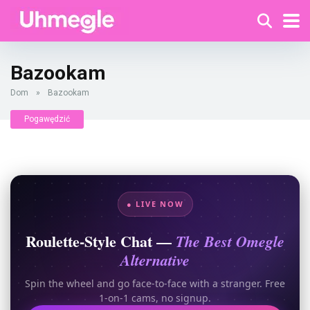
Bazookam
Dom
»
Bazookam
Pogawędzić
● LIVE NOW
Roulette-Style Chat —
The Best Omegle
Alternative
Spin the wheel and go face-to-face with a stranger. Free
1-on-1 cams, no signup.