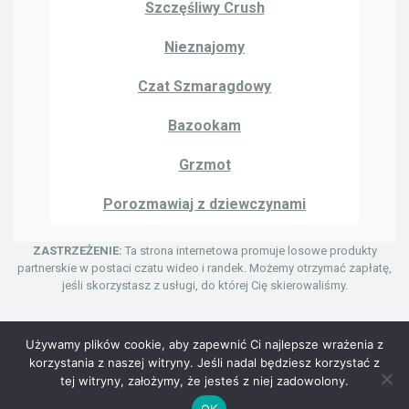
Szczęśliwy Crush
Nieznajomy
Czat Szmaragdowy
Bazookam
Grzmot
Porozmawiaj z dziewczynami
ZASTRZEŻENIE:
Ta strona internetowa promuje losowe produkty
partnerskie w postaci czatu wideo i randek. Możemy otrzymać zapłatę,
jeśli skorzystasz z usługi, do której Cię skierowaliśmy.
Używamy plików cookie, aby zapewnić Ci najlepsze wrażenia z
korzystania z naszej witryny. Jeśli nadal będziesz korzystać z
© Prawa autorskie 2024 | Uhmegle Cam
tej witryny, założymy, że jesteś z niej zadowolony.
Polityka prywatności
Warunki i postanowienia
OK