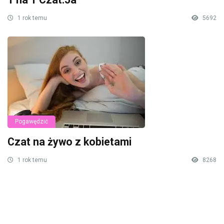
1 rok temu
5692
Pogawędzić
Czat na żywo z kobietami
1 rok temu
8268