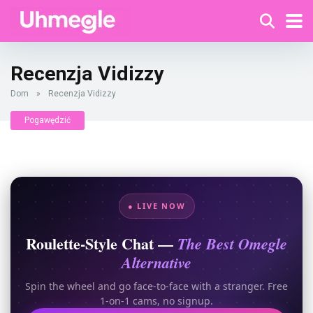
Recenzja Vidizzy
Dom
»
Recenzja Vidizzy
Pogawędzić
● LIVE NOW
Roulette-Style Chat —
The Best Omegle
Alternative
Spin the wheel and go face-to-face with a stranger. Free
1-on-1 cams, no signup.