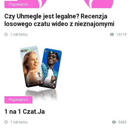
Pogawędzić
Czy Uhmegle jest legalne? Recenzja
losowego czatu wideo z nieznajomymi
1 rok temu
10119
Pogawędzić
1 na 1 Czat.Ja
1 rok temu
5683