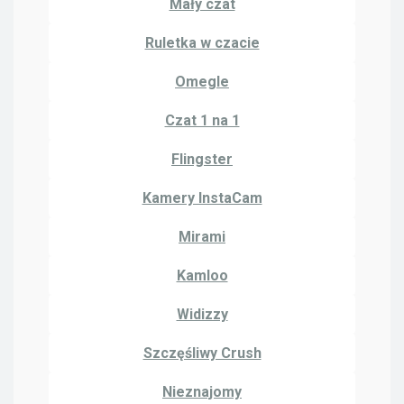
Mały czat
Ruletka w czacie
Omegle
Czat 1 na 1
Flingster
Kamery InstaCam
Mirami
Kamloo
Widizzy
Szczęśliwy Crush
Nieznajomy