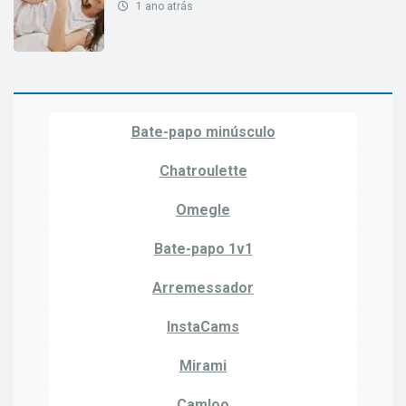
1 ano atrás
Bate-papo minúsculo
Chatroulette
Omegle
Bate-papo 1v1
Arremessador
InstaCams
Mirami
Camloo