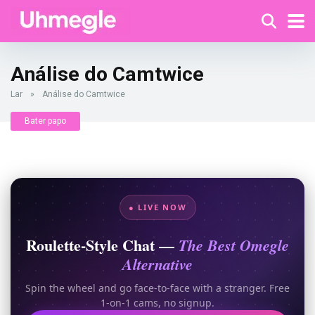
Análise do Camtwice
Lar
»
Análise do Camtwice
Bater papo
● LIVE NOW
Roulette-Style Chat —
The Best Omegle
Alternative
Spin the wheel and go face-to-face with a stranger. Free
1-on-1 cams, no signup.