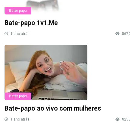
Bater papo
Bate-papo 1v1.Me
1 ano atrás
5679
Bater papo
Bate-papo ao vivo com mulheres
1 ano atrás
8255