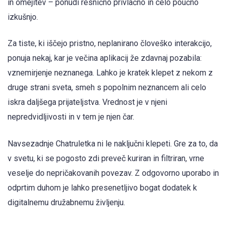
in omejitev – ponudi resnično privlačno in celo poučno
izkušnjo.
Za tiste, ki iščejo pristno, neplanirano človeško interakcijo,
ponuja nekaj, kar je večina aplikacij že zdavnaj pozabila:
vznemirjenje neznanega. Lahko je kratek klepet z nekom z
druge strani sveta, smeh s popolnim neznancem ali celo
iskra daljšega prijateljstva. Vrednost je v njeni
nepredvidljivosti in v tem je njen čar.
Navsezadnje Chatruletka ni le naključni klepeti. Gre za to, da
v svetu, ki se pogosto zdi preveč kuriran in filtriran, vrne
veselje do nepričakovanih povezav. Z odgovorno uporabo in
odprtim duhom je lahko presenetljivo bogat dodatek k
digitalnemu družabnemu življenju.