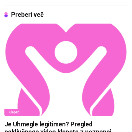
Preberi več
Klepet
Je Uhmegle legitimen? Pregled
naključnega video klepeta z neznanci