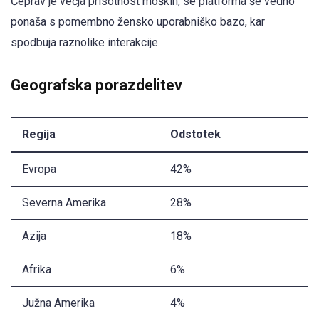
Čeprav je večja prisotnost moških, se platforma še vedno
ponaša s pomembno žensko uporabniško bazo, kar
spodbuja raznolike interakcije.
Geografska porazdelitev
Regija
Odstotek
Evropa
42%
Severna Amerika
28%
Azija
18%
Afrika
6%
Južna Amerika
4%