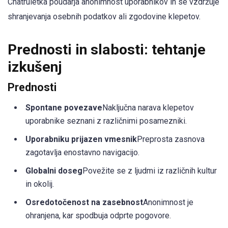
Chatruletka poudarja anonimnost uporabnikov in se vzdržuje
shranjevanja osebnih podatkov ali zgodovine klepetov.
Prednosti in slabosti: tehtanje
izkušenj
Prednosti
Spontane povezave
Naključna narava klepetov
uporabnike seznani z različnimi posamezniki.
Uporabniku prijazen vmesnik
Preprosta zasnova
zagotavlja enostavno navigacijo.
Globalni doseg
Povežite se z ljudmi iz različnih kultur
in okolij.
Osredotočenost na zasebnost
Anonimnost je
ohranjena, kar spodbuja odprte pogovore.