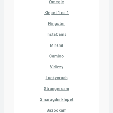
Omegle
Klepet 1 na 1
Flingster
InstaCams
Mirami
Camloo
Vidizzy
Luckycrush
Strangercam
Smaragdni klepet
Bazookam