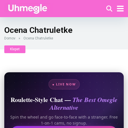
Ocena Chatruletke
Domov
»
Ocena Chatruletke
Klepet
● LIVE NOW
Roulette-Style Chat —
The Best Omegle
Alternative
Spin the wheel and go face-to-face with a stranger. Free
1-on-1 cams, no signup.