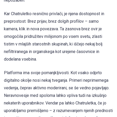
nepozaben.
Kar Chatruletko resnično privlači, je njena dostopnost in
preprostost. Brez prijav, brez dolgih profilov – samo
kamera, klik in nova povezava. Ta zasnova brez ovir je
omogočila pridružitev milijonom po vsem svetu, zlasti
tistim v mlajših starostnih skupinah, ki iščejo nekaj bolj
nefiltriranega in organskega kot urejene časovnice in
dodelana vsebina.
Platforma ima svoje pomanjkljivosti. Kot vsako odprto
digitalno okolje nosi nekaj tveganja. Primeri neprimernega
vedenja, čeprav aktivno moderirani, se še vedno pojavljajo.
Neravnovesje med spoloma lahko vpliva tudi na izkušnjo
nekaterih uporabnikov. Vendar pa lahko Chatruletka, če jo
uporabljamo premišljeno – z razumevanjem njenih prednosti