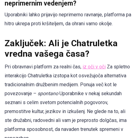
neprimernim vedenjem?
Uporabniki lahko prijavijo neprimerno ravnanje, platforma pa
hitro ukrepa proti kršiteljem, da ohrani varno okolje.
Zaključek: Ali je Chatruletka
vredna vašega časa?
Pri obravnavi platform za realni čas,
iz oči v oči
Za spletno
interakcijo Chatruletka izstopa kot osvežujoča alternativa
tradicionalnim družbenim medijem. Ponuja več kot le
povezovanje –
spontano
Uporabnike v nekaj sekundah
seznani s celim svetom potencialnih pogovorov,
premostitve kultur, jezikov in izkušenj. Ne glede na to, ali
ste družabni, radovedni ali vam je preprosto dolgčas, ima
platforma sposobnost, da navaden trenutek spremeni v