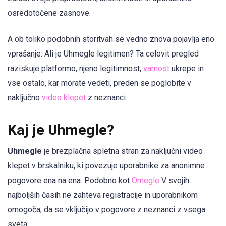
osredotočene zasnove.
A ob toliko podobnih storitvah se vedno znova pojavlja eno
vprašanje: Ali je Uhmegle legitimen? Ta celovit pregled
raziskuje platformo, njeno legitimnost,
varnost
ukrepe in
vse ostalo, kar morate vedeti, preden se poglobite v
naključno
video klepet
z neznanci.
Kaj je Uhmegle?
Uhmegle
je brezplačna spletna stran za naključni video
klepet v brskalniku, ki povezuje uporabnike za anonimne
pogovore ena na ena. Podobno kot
Omegle
V svojih
najboljših časih ne zahteva registracije in uporabnikom
omogoča, da se vključijo v pogovore z neznanci z vsega
sveta.