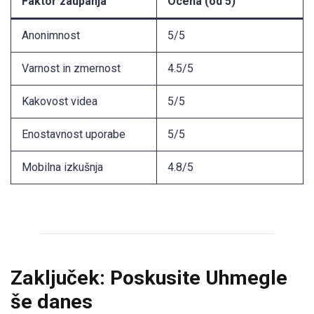
Faktor zaupanja
Ocena (od 5)
Anonimnost
5/5
Varnost in zmernost
4.5/5
Kakovost videa
5/5
Enostavnost uporabe
5/5
Mobilna izkušnja
4.8/5
Zaključek: Poskusite Uhmegle
še danes