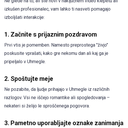
Ne glede na to, ali ste novi v naključnem video klepetu ali
izkušen profesionalec, vam lahko ti nasveti pomagajo
izboljšati interakcije:
1.
Začnite s prijaznim pozdravom
Prvi vtis je pomemben. Namesto preprostega "živjo"
poskusite vprašati, kako gre nekomu dan ali kaj ga je
pripeljalo v Uhmegle.
2.
Spoštujte meje
Ne pozabite, da ljudje prihajajo v Uhmegle iz različnih
razlogov. Vsi ne iščejo romantike ali spogledovanja –
nekateri si želijo le sproščenega pogovora.
3.
Pametno uporabljajte oznake zanimanja