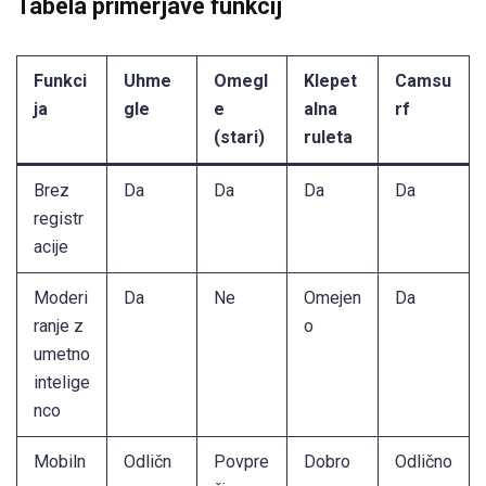
Tabela primerjave funkcij
Funkci
Uhme
Omegl
Klepet
Camsu
ja
gle
e
alna
rf
(stari)
ruleta
Brez
Da
Da
Da
Da
registr
acije
Moderi
Da
Ne
Omejen
Da
ranje z
o
umetno
intelige
nco
Mobiln
Odličn
Povpre
Dobro
Odlično