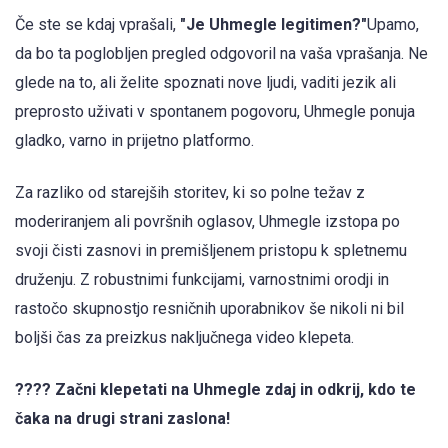
Če ste se kdaj vprašali,
"Je Uhmegle legitimen?"
Upamo,
da bo ta poglobljen pregled odgovoril na vaša vprašanja. Ne
glede na to, ali želite spoznati nove ljudi, vaditi jezik ali
preprosto uživati v spontanem pogovoru, Uhmegle ponuja
gladko, varno in prijetno platformo.
Za razliko od starejših storitev, ki so polne težav z
moderiranjem ali površnih oglasov, Uhmegle izstopa po
svoji čisti zasnovi in premišljenem pristopu k spletnemu
druženju. Z robustnimi funkcijami, varnostnimi orodji in
rastočo skupnostjo resničnih uporabnikov še nikoli ni bil
boljši čas za preizkus naključnega video klepeta.
???? Začni klepetati na Uhmegle zdaj in odkrij, kdo te
čaka na drugi strani zaslona!