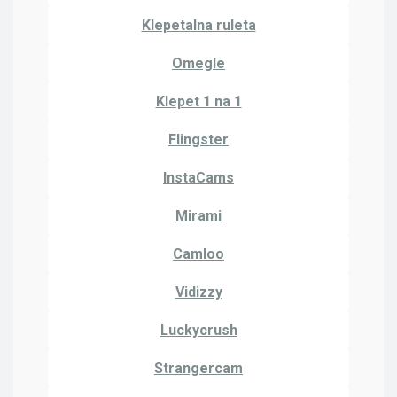
Klepetalna ruleta
Omegle
Klepet 1 na 1
Flingster
InstaCams
Mirami
Camloo
Vidizzy
Luckycrush
Strangercam