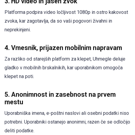
3.
HD video in jasen zvok
Platforma podpira video ločljivost 1080p in ostro kakovost
zvoka, kar zagotavlja, da so vaši pogovori živahni in
neprekinjeni.
4.
Vmesnik, prijazen mobilnim napravam
Za razliko od starejših platform za klepet, Uhmegle deluje
gladko v mobilnih brskalnikih, kar uporabnikom omogoča
klepet na poti.
5.
Anonimnost in zasebnost na prvem
mestu
Uporabniška imena, e-poštni naslovi ali osebni podatki niso
potrebni. Uporabniki ostanejo anonimni, razen če se odločijo
deliti podatke.