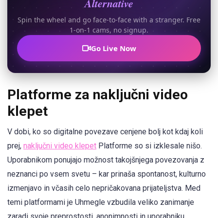
Alternative
Spin the wheel and go face-to-face with a stranger. Free
1-on-1 cams, no signup.
Go Live Now
Platforme za naključni video
klepet
V dobi, ko so digitalne povezave cenjene bolj kot kdaj koli
prej,
naključni video klepet
Platforme so si izklesale nišo.
Uporabnikom ponujajo možnost takojšnjega povezovanja z
neznanci po vsem svetu – kar prinaša spontanost, kulturno
izmenjavo in včasih celo nepričakovana prijateljstva. Med
temi platformami je Uhmegle vzbudila veliko zanimanje
zaradi svoje preprostosti, anonimnosti in uporabniku