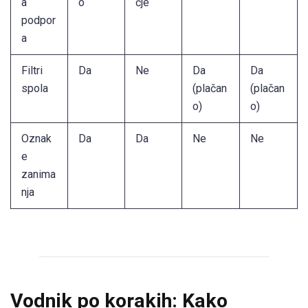
a
o
čje
podpor
a
Filtri
Da
Ne
Da
Da
spola
(plačan
(plačan
o)
o)
Oznak
Da
Da
Ne
Ne
e
zanima
nja
Vodnik po korakih: Kako