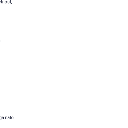
tnost,
m
ga nato