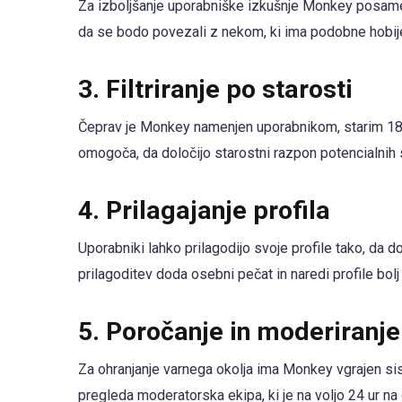
Za izboljšanje uporabniške izkušnje Monkey posame
da se bodo povezali z nekom, ki ima podobne hobije a
3.
Filtriranje po starosti
Čeprav je Monkey namenjen uporabnikom, starim 18 le
omogoča, da določijo starostni razpon potencialnih s
4.
Prilagajanje profila
Uporabniki lahko prilagodijo svoje profile tako, da do
prilagoditev doda osebni pečat in naredi profile bolj
5.
Poročanje in moderiranje
Za ohranjanje varnega okolja ima Monkey vgrajen sis
pregleda moderatorska ekipa, ki je na voljo 24 ur na 