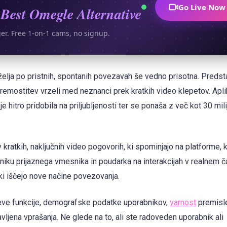
Go Live Now
Best Omegle Alternative
ger. Free 1-on-1 cams, no signup.
e želja po pristnih, spontanih povezavah še vedno prisotna. Preds
emostitev vrzeli med neznanci prek kratkih video klepetov. Apli
 hitro pridobila na priljubljenosti ter se ponaša z več kot 30 mili
tkih, naključnih video pogovorih, ki spominjajo na platforme, k
iku prijaznega vmesnika in poudarka na interakcijah v realnem č
i iščejo nove načine povezovanja.
ve funkcije, demografske podatke uporabnikov,
varnost
premisl
ljena vprašanja. Ne glede na to, ali ste radoveden uporabnik ali