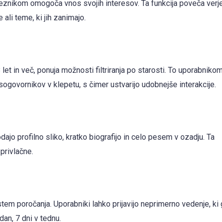
znikom omogoča vnos svojih interesov. Ta funkcija poveča verje
li teme, ki jih zanimajo.
t in več, ponuja možnosti filtriranja po starosti. To uporabniko
ogovornikov v klepetu, s čimer ustvarijo udobnejše interakcije.
dajo profilno sliko, kratko biografijo in celo pesem v ozadju. Ta
 privlačne.
tem poročanja. Uporabniki lahko prijavijo neprimerno vedenje, ki 
dan, 7 dni v tednu.