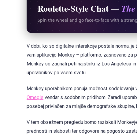
Roulette-Style Chat —
The 
Spin the wheel and go face-to-face with a stran
V dobi, ko so digitalne interakcije postale norma, j
vam aplikacijo Monkey – platformo, zasnovano za pr
Monkey so zagnali peti najstniki iz Los Angelesa in je
uporabnikov po vsem svetu.
Monkey uporabnikom ponuja možnost sodelovanja v kra
Omegle
vendar s sodobnim pridihom. Zaradi uporabn
posebej privlačen za mlajše demografske skupine, k
V tem obsežnem pregledu bomo raziskali Monkeyje
prednosti in slabosti ter odgovore na pogosto zastav