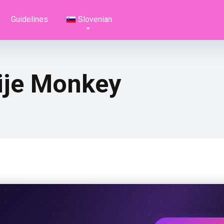
Guidelines
Slovenian
cije Monkey