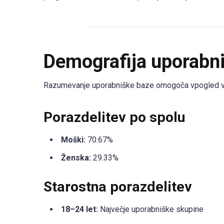
Demografija uporabn
Razumevanje uporabniške baze omogoča vpogled v dos
Porazdelitev po spolu
Moški:
70.67%
Ženska:
29.33%
Starostna porazdelitev
18–24 let:
Največje uporabniške skupine