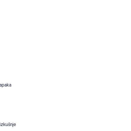
napaka
 izkušnje