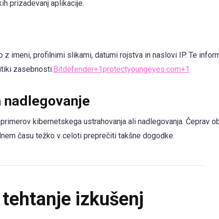
h prizadevanj aplikacije.
 imeni, profilnimi slikami, datumi rojstva in naslovi IP. Te infor
itiki zasebnosti.
Bitdefender+1protectyoungeyes.com+1
n nadlegovanje
primerov kibernetskega ustrahovanja ali nadlegovanja. Čeprav ob
alnem času težko v celoti preprečiti takšne dogodke.
 tehtanje izkušenj