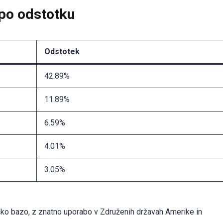
 po odstotku
Odstotek
42.89%
11.89%
6.59%
4.01%
3.05%
ko bazo, z znatno uporabo v Združenih državah Amerike in