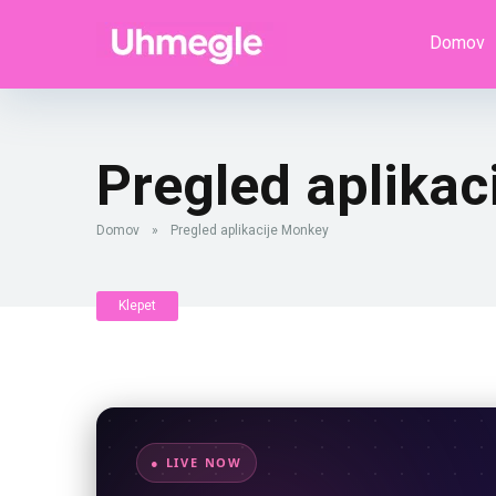
Domov
Pregled aplika
Domov
»
Pregled aplikacije Monkey
Klepet
● LIVE NOW