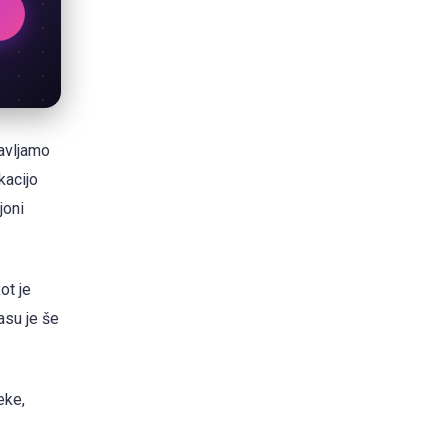
tavljamo
kacijo
joni
ot je
asu je še
eke,