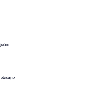
ljučne
 običajno