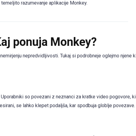
i temeljito razumevanje aplikacije Monkey.
 Kaj ponuja Monkey?
znemirjenju nepredvidljivosti. Tukaj si podrobneje oglejmo njene k
. Uporabniki so povezani z neznanci za kratke video pogovore, ki
resirani, se lahko klepet podaljša, kar spodbuja globlje povezave.