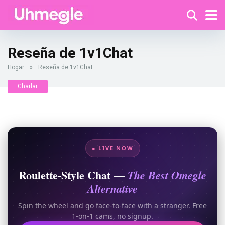
Reseña de 1v1Chat
Hogar
»
Reseña de 1v1Chat
Charlar
● LIVE NOW
Roulette-Style Chat —
The Best Omegle
Alternative
Spin the wheel and go face-to-face with a stranger. Free
1-on-1 cams, no signup.