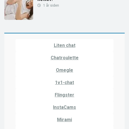
1 år siden
Liten chat
Chatroulette
Omegle
1v1-chat
Flingster
InstaCams
Mirami