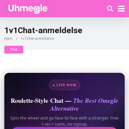
1v1Chat-anmeldelse
Hjem
»
1v1Chat-anmeldelse
Chat
● LIVE NOW
Roulette-Style Chat —
The Best Omegle
Alternative
Spin the wheel and go face-to-face with a stranger. Free
1-on-1 cams, no signup.