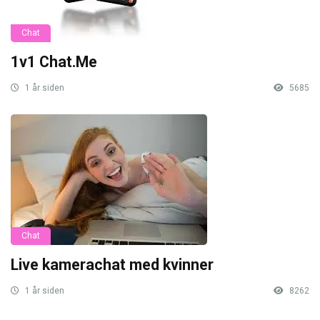
Chat
1v1 Chat.Me
1 år siden
5685
Chat
Live kamerachat med kvinner
1 år siden
8262