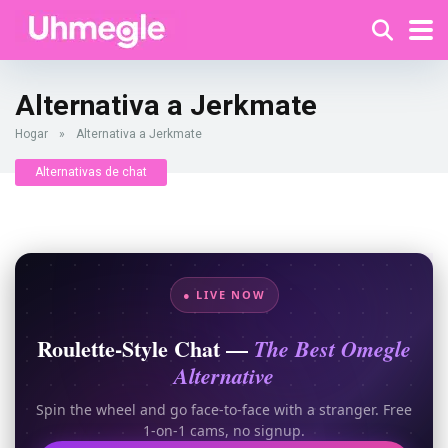
Alternativa a Jerkmate
Hogar
»
Alternativa a Jerkmate
Alternativas de chat
● LIVE NOW
Roulette-Style Chat —
The Best Omegle
Alternative
Spin the wheel and go face-to-face with a stranger. Free
1-on-1 cams, no signup.