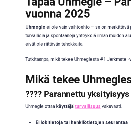
Tapaa Uhmegle – Para
vuonna 2025
Uhmegle
ei ole vain vaihtoehto – se on merkittävä p
turvallisia ja spontaaneja yhteyksiä ilman muiden al
eivät ole riittävän tehokkaita.
Tutkitaanpa, mikä tekee Uhmeglesta #1 Jerkmate -v
Mikä tekee Uhmeglest
????
Parannettu yksityisyys 
Uhmegle ottaa
käyttäjä
turvallisuus
vakavasti.
Ei lokitietoja tai henkilötietojen seurantaa