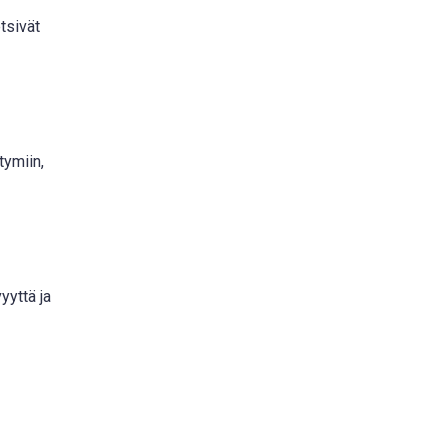
etsivät
tymiin,
yyttä ja