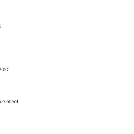
t
2025:
le olleet