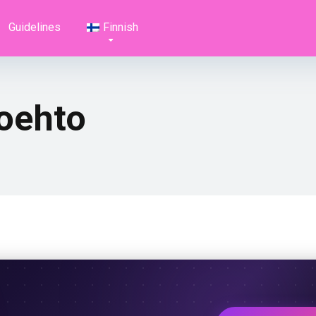
Guidelines
Finnish
oehto