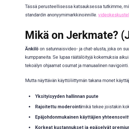
Tässä perusteellisessa katsauksessa tutkimme, mik
standardin anonyymimarkkinoinnille.
videokeskuste
Mikä on Jerkmate? (J
Änkilö
on satunnaisvideo- ja chat-alusta, joka on su
kumppaneita. Se lupaa räätälöityjä kokemuksia aikui
tekoälyn ohjaamat osumat ja manuaalinen navigointi.
Mutta näyttävän käyttöliittymän takana monet käyttä
Yksityisyyden hallinnan puute
Rajoitettu moderointi
mikä tekee joistakin k
Epäjohdonmukainen käyttäjien yhteensovi
Korkeat kustannukset ja epäselvät premi