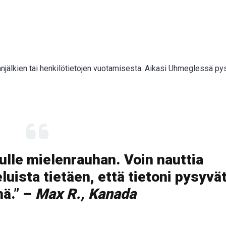
alanjälkien tai henkilötietojen vuotamisesta. Aikasi Uhmeglessä py
ulle mielenrauhan. Voin nauttia
uista tietäen, että tietoni pysyvä
nä.” –
Max R., Kanada