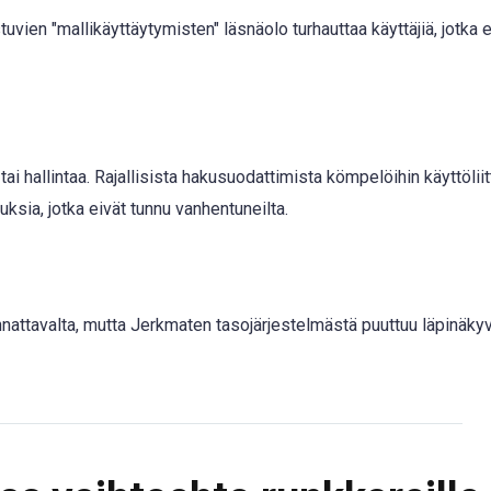
istuvien "mallikäyttäytymisten" läsnäolo turhauttaa käyttäjiä, jotka 
i hallintaa. Rajallisista hakusuodattimista kömpelöihin käyttöliit
ksia, jotka eivät tunnu vanhentuneilta.
attavalta, mutta Jerkmaten tasojärjestelmästä puuttuu läpinäkyv