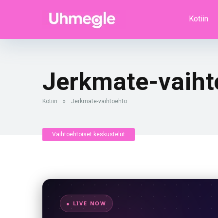
Kotiin
Jerkmate-vaiht
Kotiin
»
Jerkmate-vaihtoehto
Vaihtoehtoiset keskustelut
● LIVE NOW