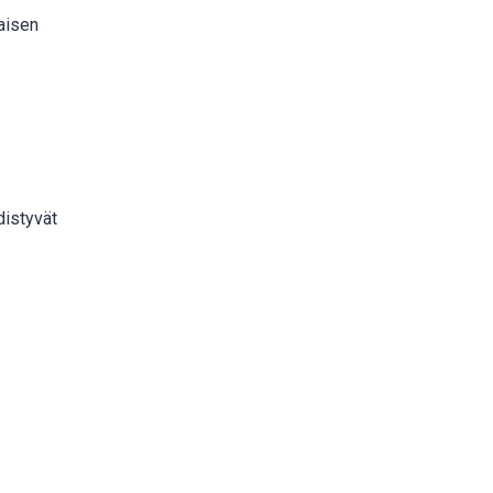
aisen
distyvät