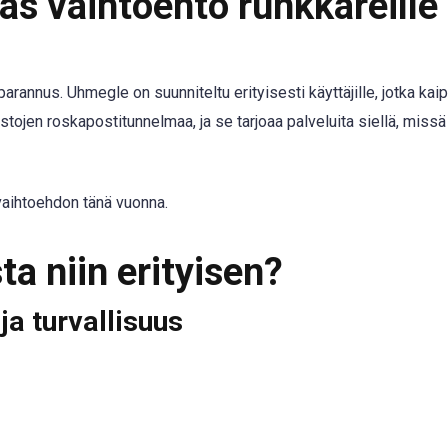
s vaihtoehto runkkareille
arannus. Uhmegle on suunniteltu erityisesti käyttäjille, jotka kai
ustojen roskapostitunnelmaa, ja se tarjoaa palveluita siellä, miss
aihtoehdon tänä vuonna.
a niin erityisen?
ja turvallisuus