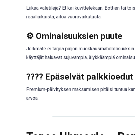
Liikaa valetilejä? Et kai kuvittelekaan. Bottien tai to
reaaliaikaista, aitoa vuorovaikutusta.
⚙️
Ominaisuuksien puute
Jerkmate ei tarjoa paljon muokkausmahdollisuuksia ta
käyttäjät haluavat sujuvampia, älykkäämpiä ominaisuu
????
Epäselvät palkkioedut
Premium-päivityksen maksamisen pitäisi tuntua kann
arvoa.