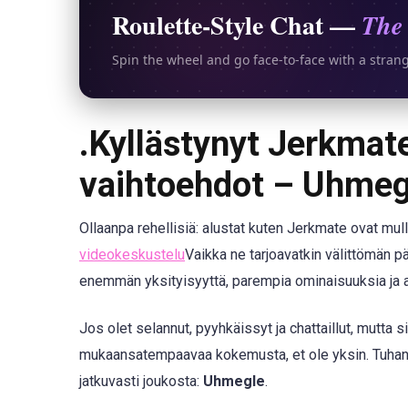
Roulette-Style Chat —
The 
Spin the wheel and go face-to-face with a stran
.
Kyllästynyt Jerkmat
vaihtoehdot – Uhmegl
Ollaanpa rehellisiä: alustat kuten Jerkmate ovat m
videokeskustelu
Vaikka ne tarjoavatkin välittömän 
enemmän yksityisyyttä, parempia ominaisuuksia ja
Jos olet selannut, pyyhkäissyt ja chattaillut, mutta s
mukaansatempaavaa kokemusta, et ole yksin. Tuhanne
jatkuvasti joukosta:
Uhmegle
.