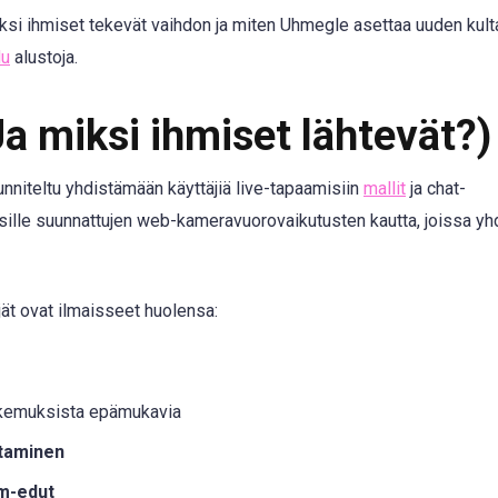
si ihmiset tekevät vaihdon ja miten Uhmegle asettaa uuden kult
lu
alustoja.
a miksi ihmiset lähtevät?)
unniteltu yhdistämään käyttäjiä live-tapaamisiin
mallit
ja chat-
sille suunnattujen web-kameravuorovaikutusten kautta, joissa yh
jät ovat ilmaisseet huolensa:
okemuksista epämukavia
ttaminen
um-edut