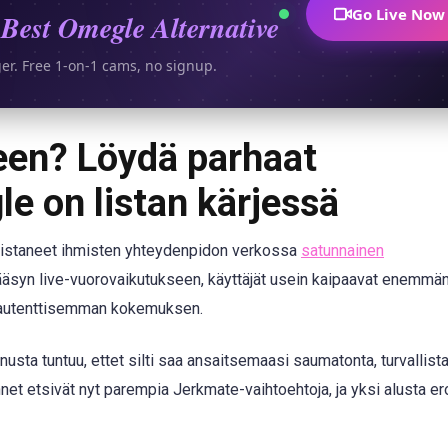
Go Live Now
Best Omegle Alternative
ger. Free 1-on-1 cams, no signup.
een? Löydä parhaat
e on listan kärjessä
ullistaneet ihmisten yhteydenpidon verkossa
satunnainen
pääsyn live-vuorovaikutukseen, käyttäjät usein kaipaavat enemmä
 autenttisemman kokemuksen.
inusta tuntuu, ettet silti saa ansaitsemaasi saumatonta, turvallista
t etsivät nyt parempia Jerkmate-vaihtoehtoja, ja yksi alusta er