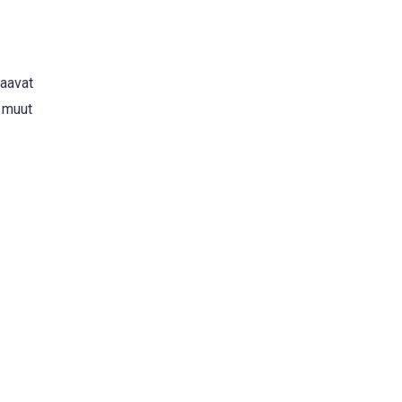
paavat
ä muut