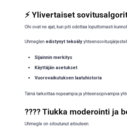
⚡
Ylivertaiset sovitusalgori
Ohi ovat ne ajat, kun piti odottaa loputtomasti kunnoll
Uhmeglen
edistynyt tekoäly
yhteensovitusjärjestel
Sijainnin merkitys
Käyttäjän asetukset
Vuorovaikutuksen laatuhistoria
Tämä tarkoittaa nopeampia ja yhteensopivampia yhte
????
Tiukka moderointi ja b
Uhmegle on sitoutunut aitouteen.