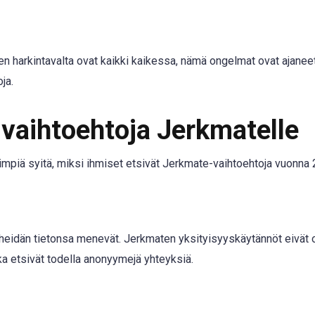
inen harkintavalta ovat kaikki kaikessa, nämä ongelmat ovat ajanee
ja.
 vaihtoehtoja Jerkmatelle
impiä syitä, miksi ihmiset etsivät Jerkmate-vaihtoehtoja vuonna 
 heidän tietonsa menevät. Jerkmaten yksityisyyskäytännöt eivät o
jotka etsivät todella anonyymejä yhteyksiä.