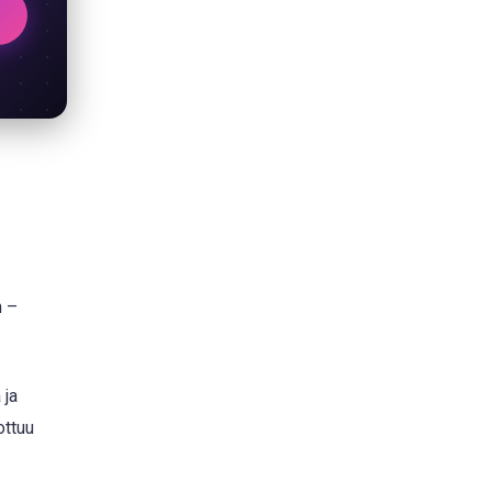
n –
 ja
ottuu