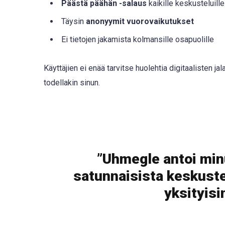
Päästä päähän -salaus
kaikille keskusteluille
Täysin
anonyymit vuorovaikutukset
Ei tietojen jakamista kolmansille osapuolille
Käyttäjien ei enää tarvitse huolehtia digitaalisten j
todellakin sinun.
”Uhmegle antoi min
satunnaisista keskustel
yksityisi