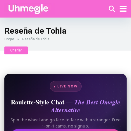
Reseña de Tohla
Hogar
»
Reseña de Tohla
Charlar
● LIVE NOW
Roulette-Style Chat —
The Best Omegle
Alternative
Spin the wheel and go face-to-face with a stranger. Free
1-on-1 cams, no signup.