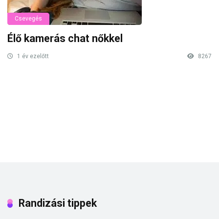
Csevegés
Élő kamerás chat nőkkel
1 év ezelőtt
8267
Randizási tippek