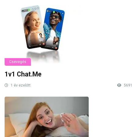
Csevegés
1v1 Chat.Me
1 év ezelőtt
5691