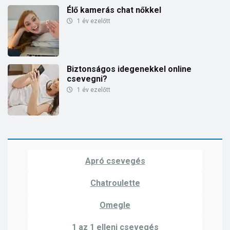
Élő kamerás chat nőkkel
1 év ezelőtt
Biztonságos idegenekkel online
csevegni?
1 év ezelőtt
Apró csevegés
Chatroulette
Omegle
1 az 1 elleni csevegés