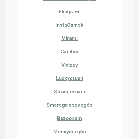
Flingster
InstaCamek
Mirami
Camloo
Vidizzy
Luckycrush
Strangercam
Smaragd csevegés
Bazoocam
Mennydörgés