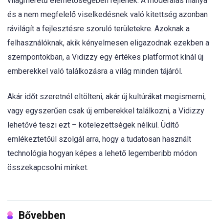
világméretű elérhetőségében rejlenek. A moderálás hiánya
és a nem megfelelő viselkedésnek való kitettség azonban
rávilágít a fejlesztésre szoruló területekre. Azoknak a
felhasználóknak, akik kényelmesen eligazodnak ezekben a
szempontokban, a Vidizzy egy értékes platformot kínál új
emberekkel való találkozásra a világ minden tájáról.
Akár időt szeretnél eltölteni, akár új kultúrákat megismerni,
vagy egyszerűen csak új emberekkel találkozni, a Vidizzy
lehetővé teszi ezt – kötelezettségek nélkül. Üdítő
emlékeztetőül szolgál arra, hogy a tudatosan használt
technológia hogyan képes a lehető legemberibb módon
összekapcsolni minket.
Bővebben