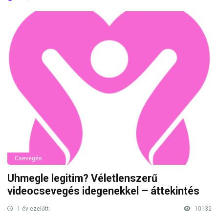
Csevegés
Uhmegle legitim? Véletlenszerű
videocsevegés idegenekkel – áttekintés
1 év ezelőtt
10132