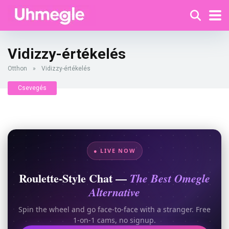
Vidizzy-értékelés
Otthon
»
Vidizzy-értékelés
Csevegés
● LIVE NOW
Roulette-Style Chat —
The Best Omegle
Alternative
Spin the wheel and go face-to-face with a stranger. Free
1-on-1 cams, no signup.