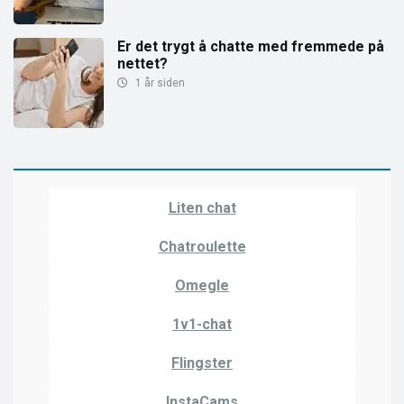
Er det trygt å chatte med fremmede på
nettet?
1 år siden
Liten chat
Chatroulette
Omegle
1v1-chat
Flingster
InstaCams