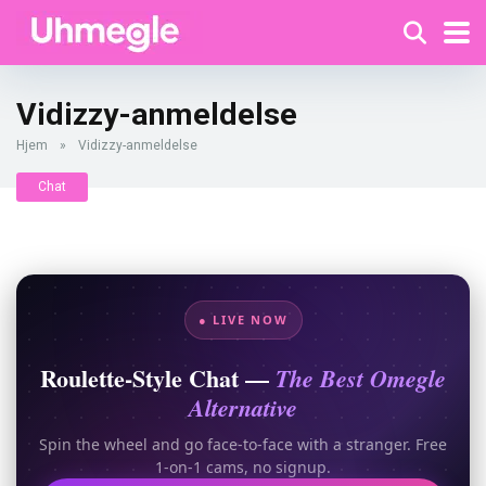
Vidizzy-anmeldelse
Hjem
»
Vidizzy-anmeldelse
Chat
● LIVE NOW
Roulette-Style Chat —
The Best Omegle
Alternative
Spin the wheel and go face-to-face with a stranger. Free
1-on-1 cams, no signup.