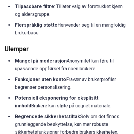
Tilpassbare filtre
: Tillater valg av foretrukket kjønn
og aldersgruppe.
Flerspråklig støtte
Henvender seg til en mangfoldig
brukerbase.
Ulemper
Mangel på moderasjon
Anonymitet kan føre til
upassende oppførsel fra noen brukere.
Funksjoner uten konto
Fravær av brukerprofiler
begrenser personalisering.
Potensiell eksponering for eksplisitt
innhold
Brukere kan støte på uegnet materiale.
Begrensede sikkerhetstiltak
Selv om det finnes
grunnleggende beskyttelse, kan mer robuste
sikkerhetsfunksjoner forbedre brukersikkerheten.