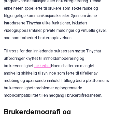
programvareinstallasjon eller brukerregistrering. Denne
enkelheten appellerte til brukere som søkte raske og
tilgjengelige kommunikasjonskanaler. Gjennom årene
introduserte Tinychat ulike funksjoner, inkludert
videogruppesamtaler, private meldinger og virtuelle gaver,
noe som forbedret brukeropplevelsen.
Til tross for den innledende suksessen møtte Tinychat
utfordringer knyttet til innholdsmoderering og
brukervennlighet
sikkerhet
Noen chatterom manglet
angivelig skikkelig tilsyn, noe som førte til tilfeller av
mobbing og upassende innhold. I tillegg bidro plattformens
brukervennlighetsproblemer og begrensede
mobilkompatibilitet til en nedgang i brukertilfredsheten.
Brukerdemografi og