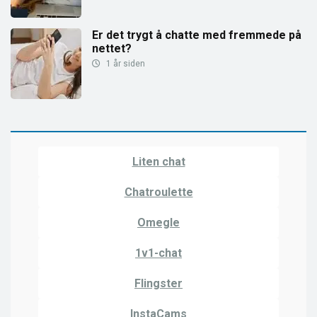
Er det trygt å chatte med fremmede på
nettet?
1 år siden
Liten chat
Chatroulette
Omegle
1v1-chat
Flingster
InstaCams