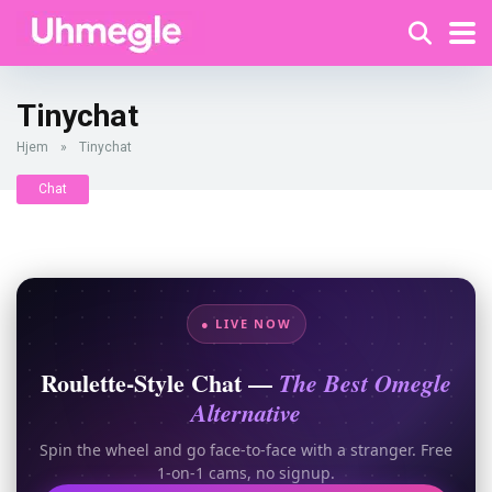
Tinychat
Hjem
»
Tinychat
Chat
● LIVE NOW
Roulette-Style Chat —
The Best Omegle
Alternative
Spin the wheel and go face-to-face with a stranger. Free
1-on-1 cams, no signup.