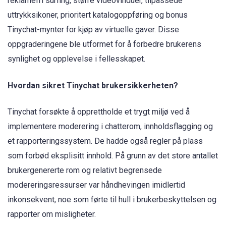
reklamefri surfing, større videovinduer, tilpassede
uttrykksikoner, prioritert katalogoppføring og bonus
Tinychat-mynter for kjøp av virtuelle gaver. Disse
oppgraderingene ble utformet for å forbedre brukerens
synlighet og opplevelse i fellesskapet.
Hvordan sikret Tinychat brukersikkerheten?
Tinychat forsøkte å opprettholde et trygt miljø ved å
implementere moderering i chatterom, innholdsflagging og
et rapporteringssystem. De hadde også regler på plass
som forbød eksplisitt innhold. På grunn av det store antallet
brukergenererte rom og relativt begrensede
modereringsressurser var håndhevingen imidlertid
inkonsekvent, noe som førte til hull i brukerbeskyttelsen og
rapporter om misligheter.