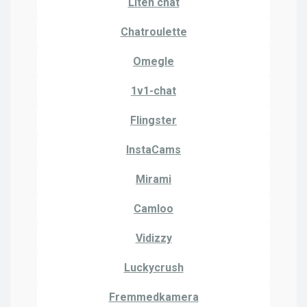
Liten chat
Chatroulette
Omegle
1v1-chat
Flingster
InstaCams
Mirami
Camloo
Vidizzy
Luckycrush
Fremmedkamera