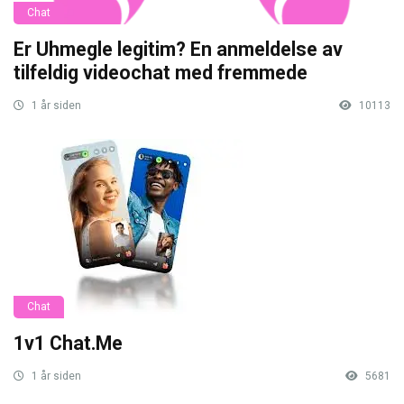
Chat
Er Uhmegle legitim? En anmeldelse av
tilfeldig videochat med fremmede
1 år siden
10113
Chat
1v1 Chat.Me
1 år siden
5681