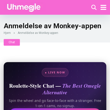
Anmeldelse av Monkey-appen
Hjem
»
Anmeldelse av Monkey-appen
Chat
● LIVE NOW
Roulette-Style Chat —
The Best Omegle
Alternative
Spin the wheel and go face-to-face with a stranger. Free
1-on-1 cams, no signup.