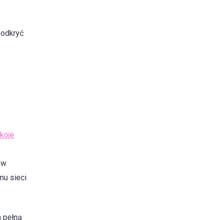
 odkryć
koje
ów
mu sieci
m pełną