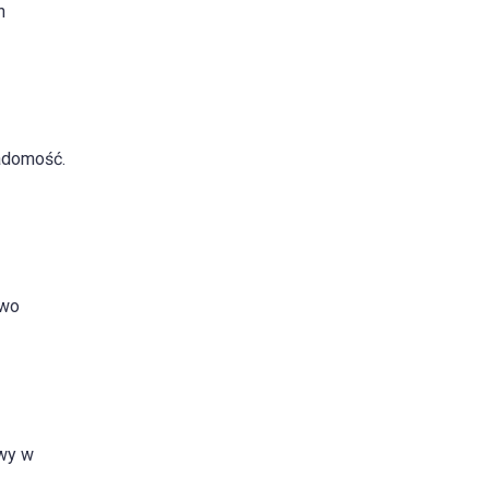
h
adomość.
owo
owy w