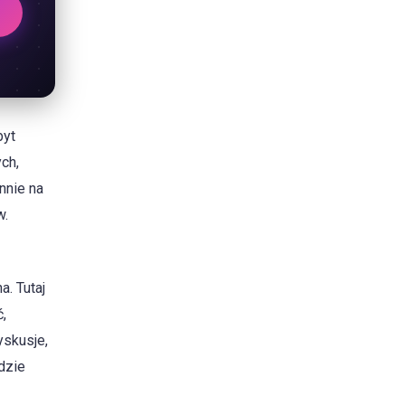
byt
ych,
nnie na
w.
. Tutaj
,
yskusje,
dzie