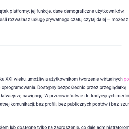
tek platformy: jej funkcje, dane demograficzne użytkowników,
 Jeśli rozważasz usługę prywatnego czatu, czytaj dalej — możesz
ku XXI wieku, umożliwia użytkownikom tworzenie wirtualnych
po
lub oprogramowania. Dostępny bezpośrednio przez przeglądarkę
e łatwiejszą nawigację. W przeciwieństwie do tradycyjnych medi
tnej komunikacji: bez profili, bez publicznych postów i bez szu
słem lub dostępne tylko na zaproszenie, co daje administratoro