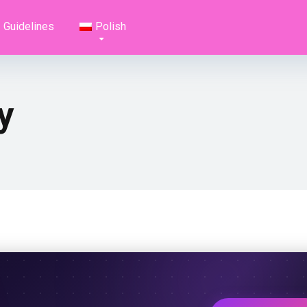
Guidelines
Polish
y