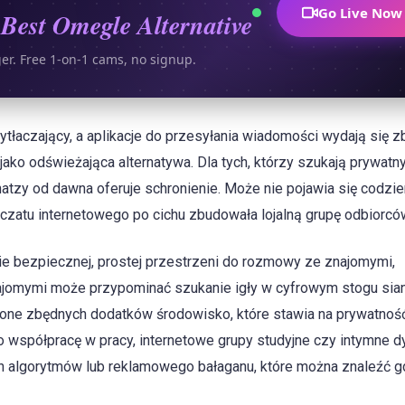
Go Live Now
Best Omegle Alternative
ger. Free 1-on-1 cams, no signup.
tłaczający, a aplikacje do przesyłania wiadomości wydają się z
ię jako odświeżająca alternatywa. Dla tych, którzy szukają prywatn
tzy od dawna oferuje schronienie. Może nie pojawia się codzie
 czatu internetowego po cichu zbudowała lojalną grupę odbiorcó
e bezpiecznej, prostej przestrzeni do rozmowy ze znajomymi,
jomymi może przypominać szukanie igły w cyfrowym stogu siana
ione zbędnych dodatków środowisko, które stawia na prywatność
 o współpracę w pracy, internetowe grupy studyjne czy intymne d
h algorytmów lub reklamowego bałaganu, które można znaleźć g