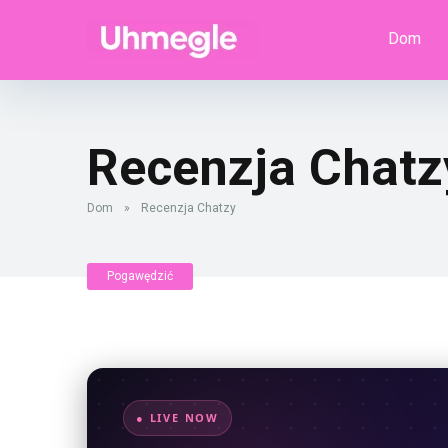
Dom
Recenzja Chatz
Dom
»
Recenzja Chatzy
Pogawędzić
● LIVE NOW