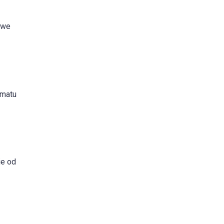
owe
imatu
ie od