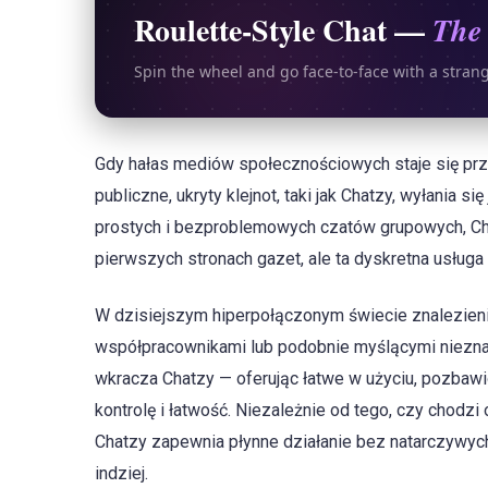
Roulette-Style Chat —
The 
Spin the wheel and go face-to-face with a stran
Gdy hałas mediów społecznościowych staje się przy
publiczne, ukryty klejnot, taki jak Chatzy, wyłania s
prostych i bezproblemowych czatów grupowych, Cha
pierwszych stronach gazet, ale ta dyskretna usługa
W dzisiejszym hiperpołączonym świecie znalezieni
współpracownikami lub podobnie myślącymi niezna
wkracza Chatzy — oferując łatwe w użyciu, pozbaw
kontrolę i łatwość. Niezależnie od tego, czy chodzi
Chatzy zapewnia płynne działanie bez natarczywyc
indziej.