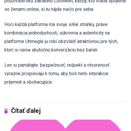
používateľskú základňu CooMeet, každý, kto hľadá spojenie
so ženami online, si tu nájde niečo pre seba.
Hoci každá platforma má svoje silné stránky, práve
kombinácia jednoduchosti, súkromia a autenticity na
platforme Uhmegle ju robí obzvlášť atraktívnou pre tých,
ktorí si cenia skutočnú konverzáciu bez bariér.
Len si pamätajte: bezpečnosť, rešpekt a otvorenosť
výrazne prispievajú k tomu, aby boli tieto interakcie
príjemné a obohacujúce.
Čítať ďalej