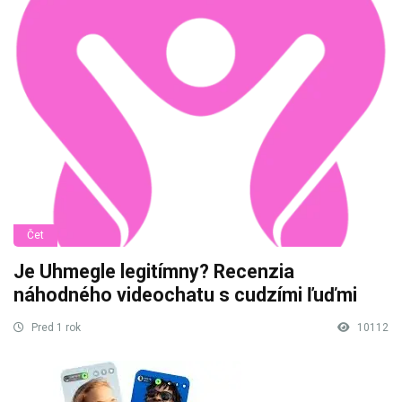
Čet
Je Uhmegle legitímny? Recenzia
náhodného videochatu s cudzími ľuďmi
Pred 1 rok
10112