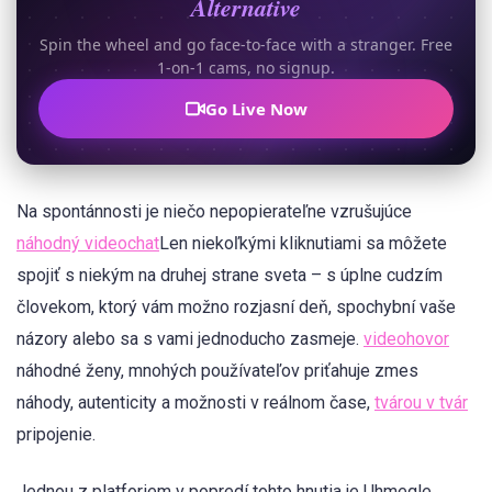
Alternative
Spin the wheel and go face-to-face with a stranger. Free
1-on-1 cams, no signup.
Go Live Now
Na spontánnosti je niečo nepopierateľne vzrušujúce
náhodný videochat
Len niekoľkými kliknutiami sa môžete
spojiť s niekým na druhej strane sveta – s úplne cudzím
človekom, ktorý vám možno rozjasní deň, spochybní vaše
názory alebo sa s vami jednoducho zasmeje.
videohovor
náhodné ženy, mnohých používateľov priťahuje zmes
náhody, autenticity a možnosti v reálnom čase,
tvárou v tvár
pripojenie.
Jednou z platforiem v popredí tohto hnutia je Uhmegle.