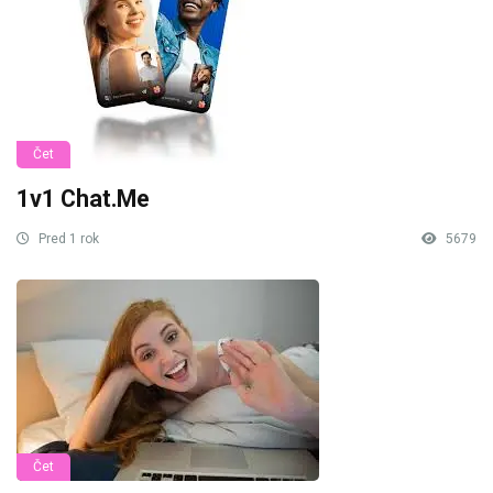
Čet
1v1 Chat.Me
Pred 1 rok
5679
Čet