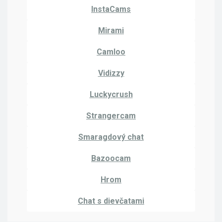
InstaCams
Mirami
Camloo
Vidizzy
Luckycrush
Strangercam
Smaragdový chat
Bazoocam
Hrom
Chat s dievčatami