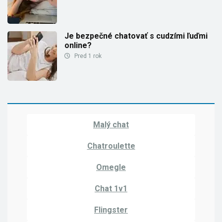
Je bezpečné chatovať s cudzími ľuďmi
online?
Pred 1 rok
Malý chat
Chatroulette
Omegle
Chat 1v1
Flingster