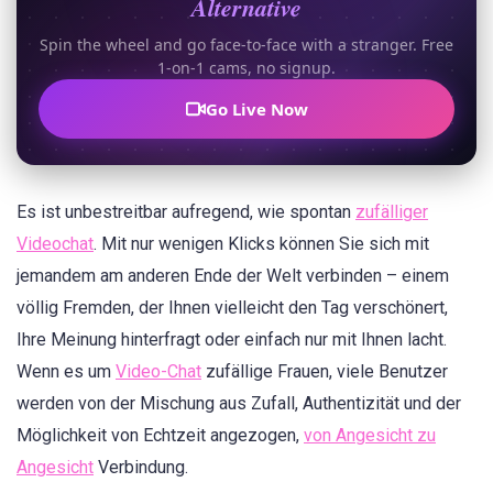
Alternative
Spin the wheel and go face-to-face with a stranger. Free
1-on-1 cams, no signup.
Go Live Now
Es ist unbestreitbar aufregend, wie spontan
zufälliger
Videochat
. Mit nur wenigen Klicks können Sie sich mit
jemandem am anderen Ende der Welt verbinden – einem
völlig Fremden, der Ihnen vielleicht den Tag verschönert,
Ihre Meinung hinterfragt oder einfach nur mit Ihnen lacht.
Wenn es um
Video-Chat
zufällige Frauen, viele Benutzer
werden von der Mischung aus Zufall, Authentizität und der
Möglichkeit von Echtzeit angezogen,
von Angesicht zu
Angesicht
Verbindung.