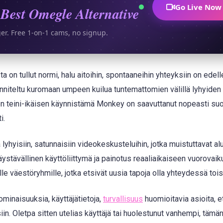
Go Live Now
Best Omegle Alternative
ger. Free 1-on-1 cams, no signup.
ta on tullut normi, halu aitoihin, spontaaneihin yhteyksiin on edel
nniteltu kuromaan umpeen kuilua tuntemattomien välillä lyhyiden
en teini-ikäisen käynnistämä Monkey on saavuttanut nopeasti suo
i.
lyhyisiin, satunnaisiin videokeskusteluihin, jotka muistuttavat alu
äystävällinen käyttöliittymä ja painotus reaaliaikaiseen vuorovai
le väestöryhmille, jotka etsivät uusia tapoja olla yhteydessä tois
inaisuuksia, käyttäjätietoja,
turvallisuus
huomioitavia asioita, et
in. Oletpa sitten utelias käyttäjä tai huolestunut vanhempi, täm