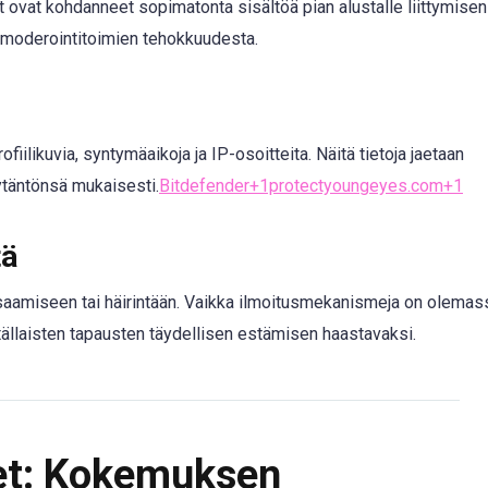
t ovat kohdanneet sopimatonta sisältöä pian alustalle liittymisen
 moderointitoimien tehokkuudesta.
rofiilikuvia, syntymäaikoja ja IP-osoitteita. Näitä tietoja jaetaan
täntönsä mukaisesti.
Bitdefender+1protectyoungeyes.com+1
tä
saamiseen tai häirintään. Vaikka ilmoitusmekanismeja on olemas
tällaisten tapausten täydellisen estämisen haastavaksi.
let: Kokemuksen