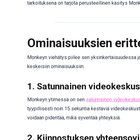
tarkoituksena on tarjota perusteellinen käsitys Mon
Ominaisuuksien eritt
Monkeyn viehätys piilee sen yksinkertaisuudessa j
keskeisiin ominaisuuksiin:
1.
Satunnainen videokeskus
Monkeyn ytimessä on sen
satunnainen videokeskus
tyypillisesti noin 15 sekuntia kestäviä videokeskus
voidaan pidentää, mikä syventää yhteyksiä.
2.
Kiinnostuksen yhteensov