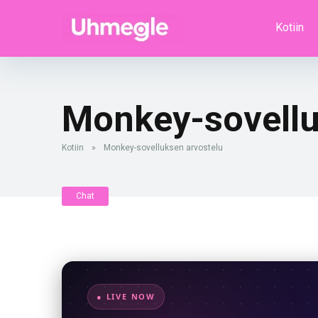
Kotiin
Monkey-sovellu
Kotiin
»
Monkey-sovelluksen arvostelu
Chat
● LIVE NOW