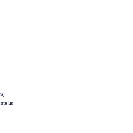
tä,
ustelua