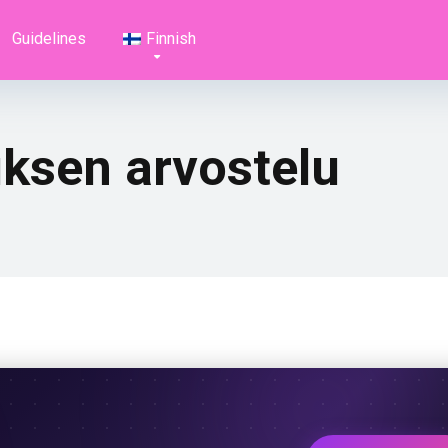
Guidelines
Finnish
ksen arvostelu