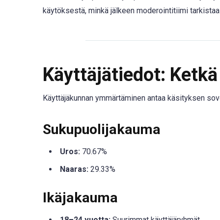
käytöksestä, minkä jälkeen moderointitiimi tarkista
Käyttäjätiedot: Ketk
Käyttäjäkunnan ymmärtäminen antaa käsityksen sovel
Sukupuolijakauma
Uros:
70.67%
Naaras:
29.33%
Ikäjakauma
18–24 vuotta:
Suurimmat käyttäjäryhmät