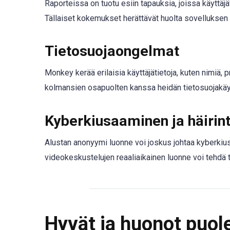
Raporteissa on tuotu esiin tapauksia, joissa käyttäjä
Tällaiset kokemukset herättävät huolta sovelluksen
Tietosuojaongelmat
Monkey kerää erilaisia ​​käyttäjätietoja, kuten nimiä, p
kolmansien osapuolten kanssa heidän tietosuojakäy
Kyberkiusaaminen ja häirin
Alustan anonyymi luonne voi joskus johtaa kyberkiu
videokeskustelujen reaaliaikainen luonne voi tehdä 
Hyvät ja huonot puo