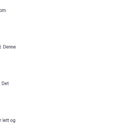
rom.
at. Denne
. Det
 lett og