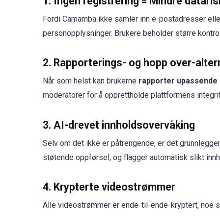
1. Ingen registrering = Mindre dataris
Fordi Camamba ikke samler inn e-postadresser eller
personopplysninger. Brukere beholder større kontrol
2. Rapporterings- og hopp over-alter
Når som helst kan brukerne
rapporter upassende 
moderatorer for å opprettholde plattformens integrit
3. AI-drevet innholdsovervåking
Selv om det ikke er påtrengende, er det grunnlegg
støtende oppførsel, og flagger automatisk slikt in
4. Krypterte videostrømmer
Alle videostrømmer er ende-til-ende-kryptert, noe so