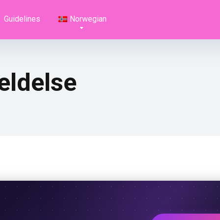
Guidelines
Norwegian
ldelse