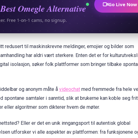
Go Live Now
Best Omegle Alternative
ger. Free 1-on-1 cams, no signup.
tt redusert til maskinskrevne meldinger, emojier og bilder som
amhandling har aldri vært sterkere. Enten det er for kulturutveksli
igital isolasjon, søker folk plattformer som bringer tilbake sponta
 umiddelbar og anonym måte å
videochat
med fremmede fra hele ve
pontane samtaler i sanntid, slik at brukerne kan koble seg fritt
r eller algoritmer som dikterer hvem de møter.
ettsted? Eller er det en unik inngangsport til autentisk global
n utforsker vi alle aspekter av plattformen: fra funksjonene o