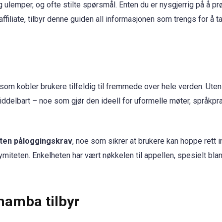
g ulemper, og ofte stilte spørsmål. Enten du er nysgjerrig på å pr
iliate, tilbyr denne guiden all informasjonen som trengs for å t
om kobler brukere tilfeldig til fremmede over hele verden. Uten
ddelbart – noe som gjør den ideell for uformelle møter, språkpr
uten påloggingskrav
, noe som sikrer at brukere kan hoppe rett in
iteten. Enkelheten har vært nøkkelen til appellen, spesielt blan
mamba tilbyr