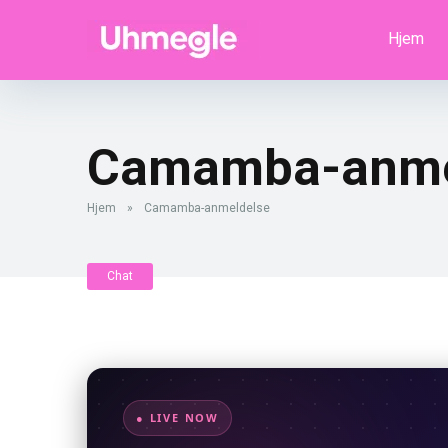
Hjem
Camamba-anme
Hjem
»
Camamba-anmeldelse
Chat
● LIVE NOW