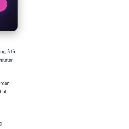
ng, å få
niteten
rden.
 til
g