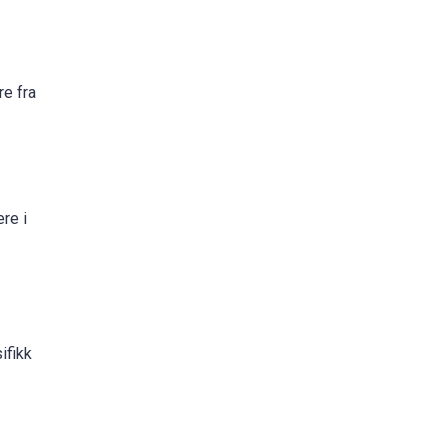
e fra
re i
ifikk