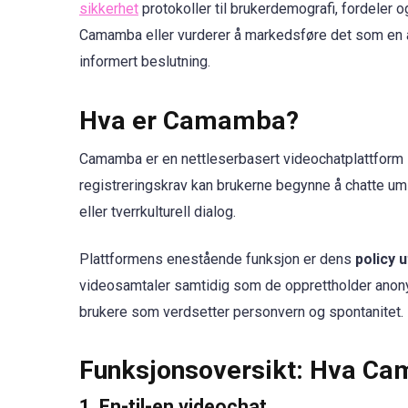
sikkerhet
protokoller til brukerdemografi, fordeler o
Camamba eller vurderer å markedsføre det som en aff
informert beslutning.
Hva er Camamba?
Camamba er en nettleserbasert videochatplattform s
registreringskrav kan brukerne begynne å chatte umi
eller tverrkulturell dialog.
Plattformens enestående funksjon er dens
policy 
videosamtaler samtidig som de opprettholder anonym
brukere som verdsetter personvern og spontanitet.
Funksjonsoversikt: Hva Ca
1. En-til-en videochat