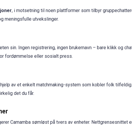
sjoner
, i motsetning til noen plattformer som tilbyr gruppechatte
g meningsfulle utvekslinger.
eten sin. Ingen registrering, ingen brukernavn – bare klikk og ch
for fordømmelse eller sosialt press.
lp av et enkelt matchmaking-system som kobler folk tilfeldig
rkelig det du får.
mer
ungerer Camamba sømløst på tvers av enheter. Nettgrensesnittet er
.