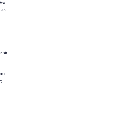
øve
a en
aksis
n i
t