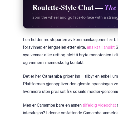
Roulette-Style Chat —
The 
Spin the wheel and go face-to-face with a stran
I en tid der mesteparten av kommunikasjonen har bli
forsvinner, er lengselen etter ekte,
ansikt til ansikt
S
nye venner eller rett og slett å bryte monotonien i d
og varmen i menneskelig kontakt.
Det er her
Camamba
griper inn – tilbyr en enkel,
Plattformen gjenoppliver den glemte spenningen ved s
hverandre uten presset fra sosiale medier-personae
Men er Camamba bare en annen
tilfeldig videochat
n
interaksjon? I denne omfattende Camamba-anmeldelse