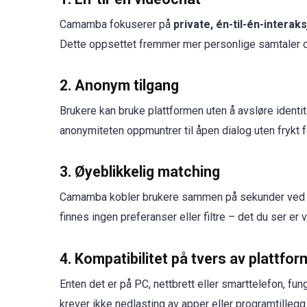
Camamba fokuserer på
private, én-til-én-interak
Dette oppsettet fremmer mer personlige samtaler o
2. Anonym tilgang
Brukere kan bruke plattformen uten å avsløre identit
anonymiteten oppmuntrer til åpen dialog uten frykt 
3. Øyeblikkelig matching
Camamba kobler brukere sammen på sekunder ved hje
finnes ingen preferanser eller filtre – det du ser er vi
4. Kompatibilitet på tvers av plattfor
Enten det er på PC, nettbrett eller smarttelefon, f
krever ikke nedlasting av apper eller programtillegg