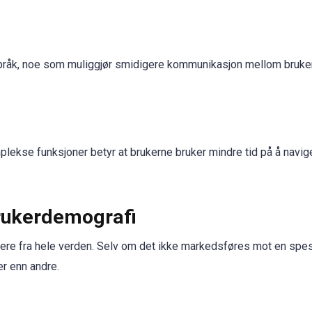
pråk, noe som muliggjør smidigere kommunikasjon mellom bruker
mplekse funksjoner betyr at brukerne bruker mindre tid på å navige
ukerdemografi
kere fra hele verden. Selv om det ikke markedsføres mot en spes
er enn andre.