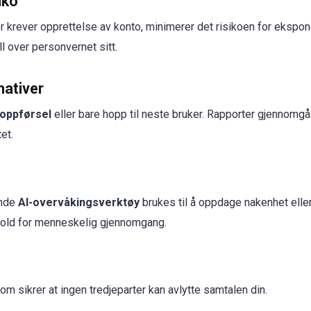
iko
 krever opprettelse av konto, minimerer det risikoen for ekspon
l over personvernet sitt.
nativer
oppførsel
eller bare hopp til neste bruker. Rapporter gjennomgå
et.
ende
AI-overvåkingsverktøy
brukes til å oppdage nakenhet elle
nhold for menneskelig gjennomgang.
m sikrer at ingen tredjeparter kan avlytte samtalen din.