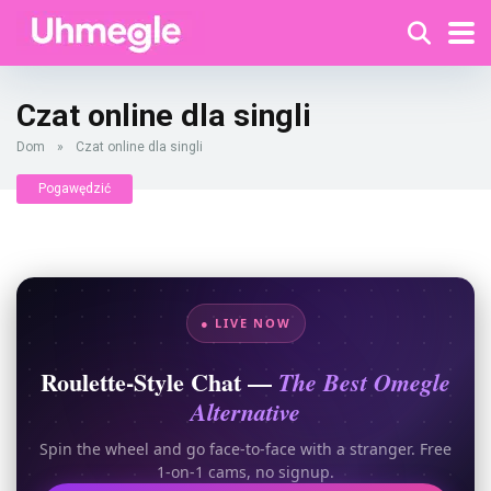
Czat online dla singli
Dom
»
Czat online dla singli
Pogawędzić
● LIVE NOW
Roulette-Style Chat —
The Best Omegle
Alternative
Spin the wheel and go face-to-face with a stranger. Free
1-on-1 cams, no signup.