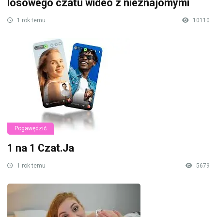
losowego czatu wideo z nieznajomymi
1 rok temu
10110
Pogawędzić
1 na 1 Czat.Ja
1 rok temu
5679